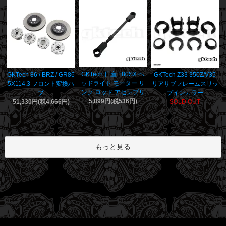
GKTech 日産 180SX ヘ
GKTech 86 / BRZ / GR86
GKTech Z33 350Z/V35
ッドライト モーター リ
5X114.3 フロント変換ハ
リアサブフレームスリッ
ンク ロッド アセンブリ
ブ
プインカラー
5,899円(税536円)
51,330円(税4,666円)
SOLD OUT
もっと見る