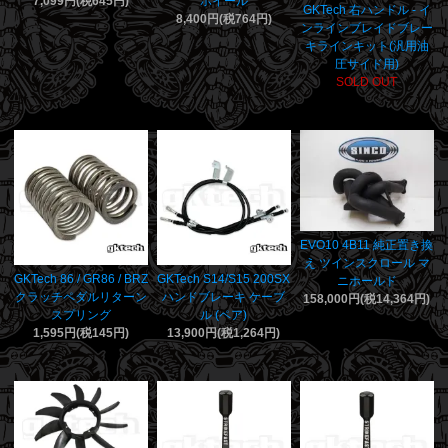
7,099円(税645円)
ホイール
GKTech 右ハンドル - イ
8,400円(税764円)
ンラインブレイドブレー
キラインキット(汎用油
圧サイド用)
SOLD OUT
EVO10 4B11 純正置き換
え ツインスクロール マ
GKTech 86 / GR86 / BRZ
GKTech S14/S15 200SX
ニホールド
クラッチペダルリターン
ハンドブレーキ ケーブ
158,000円(税14,364円)
スプリング
ル (ペア)
1,595円(税145円)
13,900円(税1,264円)