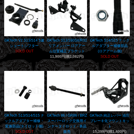
GKTech V2 S13/S14 5速
GKTech S13/180SX/R32
GKTech S14/S15 ナック
ショートシフター
リアメンバー ロアアー
ルアダプター補修部品
SOLD OUT
ム位置補正ブラケット
(ロアアーム側)
11,900円(税1,082円)
SOLD OUT
GKTech S13/S14/S15 ナ
GKTech 86 / GR86 / BRZ
GKTech 純正レバー 油圧
ックルアダプター補修・
スーパーロック交換用イ
ブレーキ化マウントキッ
変換部品(タイロッド側)
ンナータイロッド - 単品
ト
SOLD OUT
販売
15,399円(税1,400円)