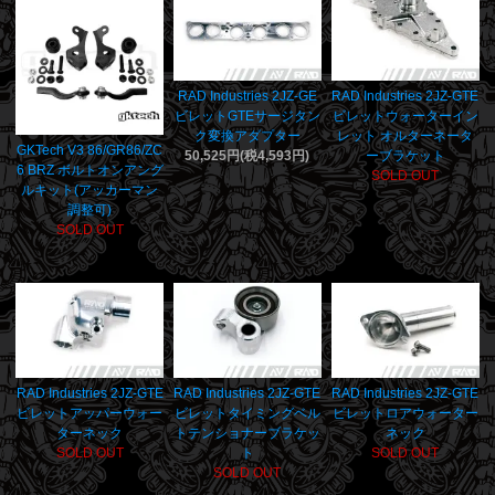
RAD Industries 2JZ-GE
RAD Industries 2JZ-GTE
ビレットGTEサージタン
ビレットウォーターイン
ク変換アダプター
レット オルターネータ
GKTech V3 86/GR86/ZC
50,525円(税4,593円)
ーブラケット
6 BRZ ボルトオンアング
SOLD OUT
ルキット(アッカーマン
調整可)
SOLD OUT
RAD Industries 2JZ-GTE
RAD Industries 2JZ-GTE
RAD Industries 2JZ-GTE
ビレットアッパーウォー
ビレットタイミングベル
ビレットロアウォーター
ターネック
トテンショナーブラケッ
ネック
SOLD OUT
ト
SOLD OUT
SOLD OUT