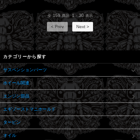
159
1
30
全
商品
-
表示
< Prev
Next >
カテゴリーから探す
サスペンションパーツ
ホイール関連
エンジン部品
エギゾーストマニホールド
タービン
オイル