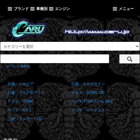
ブランド
車種別
エンジン
メニュー
ホーム
>
車種別
日産 シルビア
日産 スカイライン
日産 フェアレディZ
トヨタ JZX90.100
トヨタ JZA80
トヨタ FT86/スバル BRZ
マツダ RX-7
マツダ ロードスター
三菱 ランサーEVO