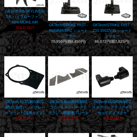
GKTech RB SKYLINE/G
T-R ハイフローファン -
40% MORE AIR
GKTech/STRIKE FAST -
GKTech/STRIKE FAST -
SOLD OUT
86/GR86/BRZ ショート
Z33 350Z/V35 ショート
シフター
シフター
70,950円(税6,450円)
86,072円(税7,825円)
GKTech S13/180SX/S1
GKTech 86/GR86/BRZ
GKTech 86/GR86/BRZ
4/S15 油圧ハンドブレー
フロントメンバー クリ
ステアリングラックオフ
キマウント(汎用タイプ)
アランス増溶接プレート
セットアダプター
SOLD OUT
SOLD OUT
SOLD OUT