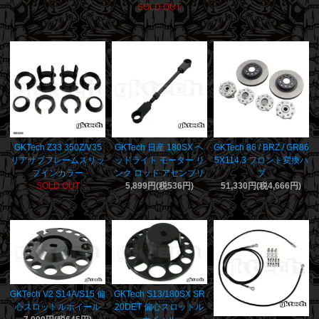
SOLD OUT
GKTech Z33 350Z/V35
GKTech 日産 180SX ヘ
GKTech 86 / BRZ / GR86
リアサブフレームスリッ
ッドライト モーター リ
5X114.3 フロント変換ハ
プインカラー
ンク ロッド アセンブリ
ブ
SOLD OUT
5,899円(税536円)
51,330円(税4,666円)
GKTech V2 S14A/S15 偏
GKTech S13/180SX SR
心スロットルホイール
20DET 偏心スロットル