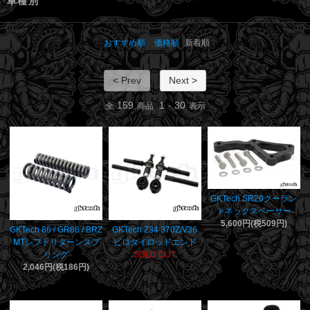
車種別
おすすめ順
価格順
新着順
< Prev
Next >
159
1
30
全
商品
-
表示
GKTech SR20クーラン
トネックスペーサー
5,600円(税509円)
GKTech 86 / GR86 / BRZ
GKTech Z34 370Z/V36
MTシフトリターンスプ
ピロタイロッドエンド
リング
SOLD OUT
2,046円(税186円)