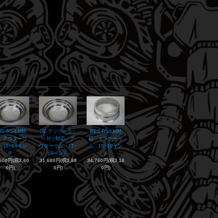
BS-RS/LM対
OZ フッツーラ・
BBS-RS/LM対
 アウターリ
ペガソ対応 ア
応 インナーリ
 15~19イン
ウターリム 17~
ム 15~19イン
チ
19インチ
チ
,600円(税2,60
31,680円(税2,88
34,760円(税3,16
0円)
0円)
0円)