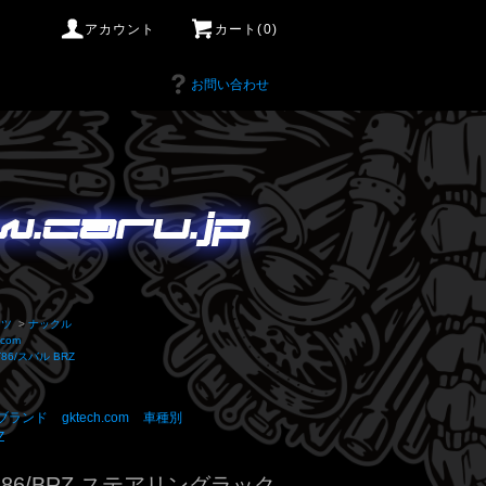
アカウント
カート(0)
お問い合わせ
ーツ
>
ナックル
.com
86/スバル BRZ
ブランド
gktech.com
車種別
Z
/GR86/BRZ ステアリングラック