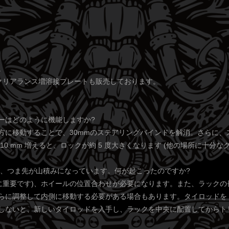
。
バー クリアランス増溶接プレートも販売しております。
ーはどのように機能しますか?
に移動することで、30mmのステアリングバインドを解消。さらに、ステ
0 mm 増えると、ロックが約 5 度大きくなります (他の場所に十分な
が、つま先が山積みになっています。何が起こったのですか?
常に重要です)、ホイールの位置合わせが必要になります。また、ラック
らに調整して内側に移動する必要がある場合もあります。タイロッドを
しないと、新しいタイロッドを入手し、ラックを中央に配置してからト