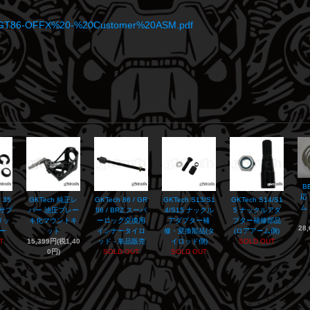
des/GT86-OFFX%20-%20Customer%20ASM.pdf
B
応
 35
GKTech 純正レ
GKTech 86 / GR
GKTech S13/S1
GKTech S14/S1
ム
アサブ
バー 油圧ブレー
86 / BRZ スーパ
4/S15 ナックル
5 ナックルアダ
リッ
キ化マウントキ
ーロック交換用
アダプター補
プター補修部品
28
ー
ット
インナータイロ
修・変換部品(タ
(ロアアーム側)
T
15,399円(税1,40
ッド - 単品販売
イロッド側)
SOLD OUT
0円)
SOLD OUT
SOLD OUT