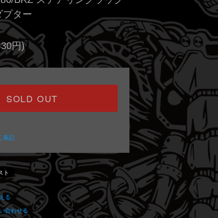
ダプター
430円)
SOLD OUT
く表記
える
い合わせる