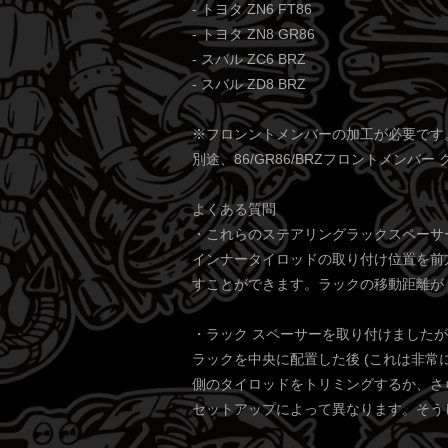
- トヨタ ZN6 FT86
- トヨタ ZN8 GR86
- スバル ZC6 BRZ
- スバル ZD8 BRZ
※フロンントメンバーの加工が必要です
別途、86/GR86/BRZフロントメン
よくある質問
・これらのステアリングラックスペーサ
インナータイロッドの取り付け位置を前方
すことができます。ラックの移動距離が 1
・ラック スペーサーを取り付けました
ラックを中央に配置した後 (これは非
側のタイロッドをトリミングするか、さ
セットアップによって異なります。そう