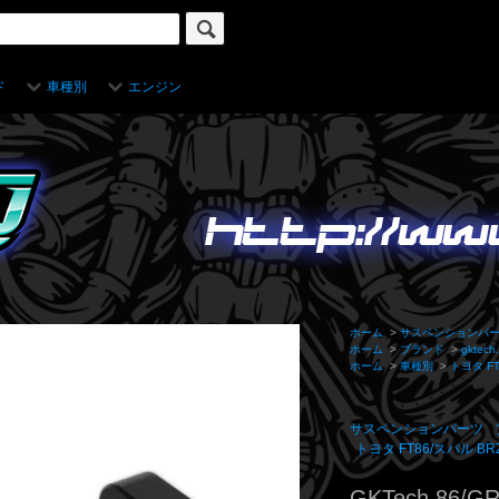
ド
車種別
エンジン
ホーム
>
サスペンションパ
ホーム
>
ブランド
>
gktech
ホーム
>
車種別
>
トヨタ FT
サスペンションパーツ
トヨタ FT86/スバル BR
GKTech 86