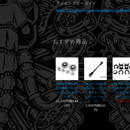
アッセンブリーガイド
https://au.gktech.com/assembly-gui
おすすめ商品
GKTech 86 / BR
GKTech 日産 18
GKTech Z33
Z / GR86 5X114.
0SX ヘッドライ
0Z/V35 リ
3 フロント変換
ト モーター リン
フレームス
ハブ
ク ロッド アセン
プインカラ
51,330円(税4,66
ブリ
SOLD OU
6円)
5,899円(税536
円)