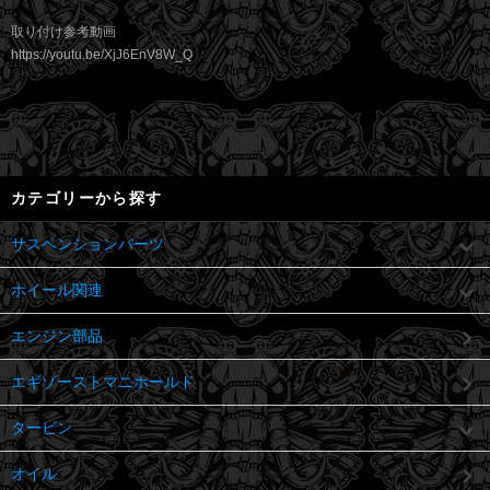
取り付け参考動画
https://youtu.be/XjJ6EnV8W_Q
カテゴリーから探す
サスペンションパーツ
ホイール関連
エンジン部品
エギゾーストマニホールド
タービン
オイル