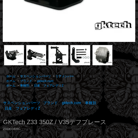
ホーム
>
サスペンションパーツ
>
リアメンバー
ホーム
>
ブランド
>
gktech.com
ホーム
>
車種別
>
日産 フェアレディZ
サスペンションパーツ
ブランド
gktech.com
車種別
日産 フェアレディZ
GKTech Z33 350Z / V35デフブレース
Z33X-DBRC