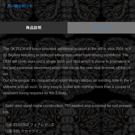
買い物を続ける
商品説明
イメージ
The GKTECH diff brace provides additional support to the diff in your 350z or V
35 Skyline resulting in reduced wheel hop under hard driving conditions. The
OEM diff cover uses just a single bush and stud which is prone to premature w
ear and excessive movement which can cause the rear stud to break off the co
ver.
Our kit is unique. It's compact and ridgid design utilizes an existing hole in the s
ubframe and as such, is very easy to install with nothing more than a couple of
spanners being required for the 3 bolts.
- Solid steel sheet metal construction, TIG welded and e-coated for rust prevent
ion.
- 日産 Z33/350Z フェアレディZ
- 日産 V35 スカイライン