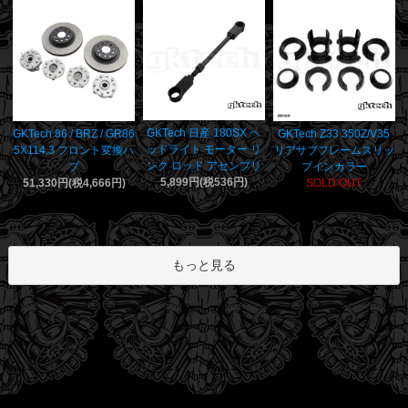
GKTech 日産 180SX ヘ
GKTech 86 / BRZ / GR86
GKTech Z33 350Z/V35
ッドライト モーター リ
5X114.3 フロント変換ハ
リアサブフレームスリッ
ンク ロッド アセンブリ
ブ
プインカラー
5,899円(税536円)
51,330円(税4,666円)
SOLD OUT
もっと見る