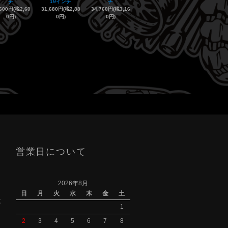
チ
19インチ
チ
,600円(税2,60
31,680円(税2,88
34,760円(税3,16
0円)
0円)
0円)
営業日について
2026年8月
日
月
火
水
木
金
土
は
1
2
3
4
5
6
7
8