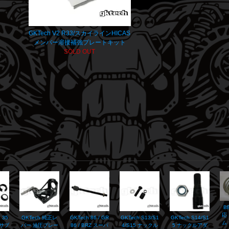
GKTech V2 R33/スカイラインHICAS
メンバー溶接補強プレートキット
SOLD OUT
B
応
 35
GKTech 純正レ
GKTech 86 / GR
GKTech S13/S1
GKTech S14/S1
ム
アサブ
バー 油圧ブレー
86 / BRZ スーパ
4/S15 ナックル
5 ナックルアダ