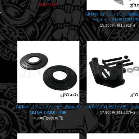
SOLD OUT
GKTech V2 リアメンバー溶接
ートキット S14/S15/R33/R
15,300円(税1,391円)
GKTech ドラシャスペーサー (5MM, 10
GKTech Z33 350Z / V35デ
MM OR 15MM) - PAIR
17,900円(税1,627円)
4,800円(税436円)