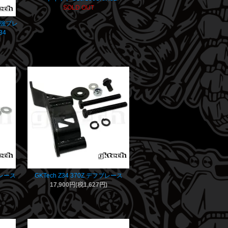
SOLD OUT
補強プレ
34
フブレース
GKTech Z34 370Z デフブレース
17,900円(税1,627円)