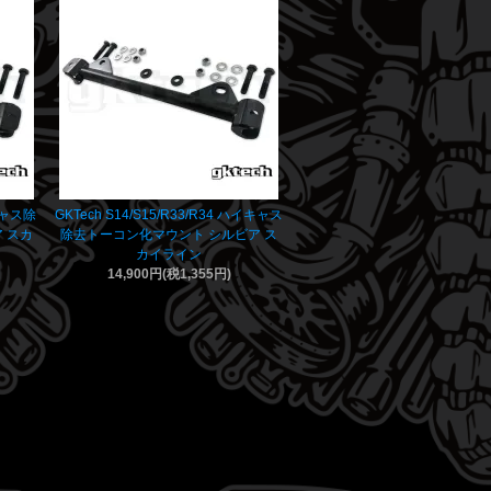
イキャス除
GKTech S14/S15/R33/R34 ハイキャス
 スカ
除去トーコン化マウント シルビア ス
カイライン
14,900円(税1,355円)