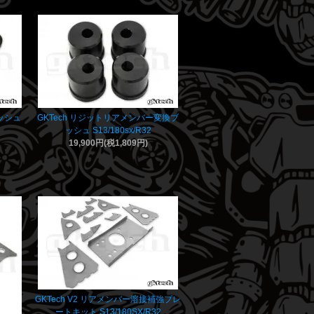
ブッシュ
GKTech リジットリアメンバー変換ブ
ッシュ S13/180sx/R32
19,900円(税1,809円)
GKTech V2 リアメンバー溶接補強プレ
ートキット S13/180SX/R32