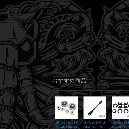
おすすめ商品
GKTech 86 / BR
GKTech 日産 18
GKTech Z33
Z / GR86 5X114.
0SX ヘッドライ
0Z/V35 リ