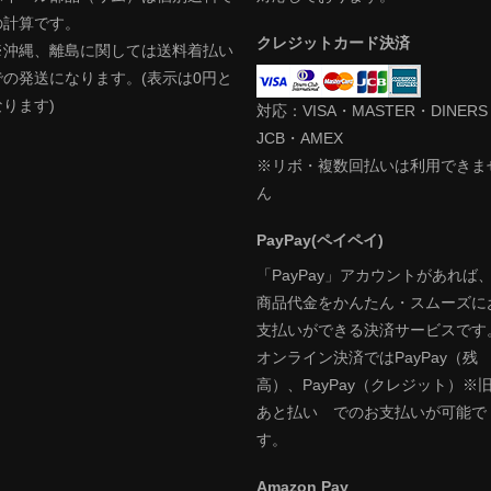
の計算です。
クレジットカード決済
※沖縄、離島に関しては送料着払い
での発送になります。(表示は0円と
なります)
対応：VISA・MASTER・DINER
JCB・AMEX
※リボ・複数回払いは利用できま
ん
PayPay(ペイペイ)
「PayPay」アカウントがあれば
商品代金をかんたん・スムーズに
支払いができる決済サービスです
オンライン決済ではPayPay（残
高）、PayPay（クレジット）※
あと払い でのお支払いが可能で
す。
Amazon Pay