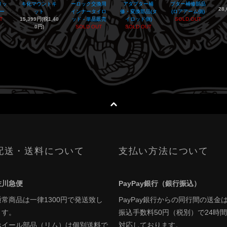
リッ
キ化マウントキ
ーロック交換用
アダプター補
プター補修部品
28
ー
ット
インナータイロ
修・変換部品(タ
(ロアアーム側)
T
15,399円(税1,40
ッド - 単品販売
イロッド側)
SOLD OUT
0円)
SOLD OUT
SOLD OUT
配送・送料について
支払い方法について
佐川急便
PayPay銀行（銀行振込）
通常商品は一律1300円で発送致し
PayPay銀行からの同行間の送金
ます。
振込手数料50円（税別）で24時間
ホイール部品（リム）は個別送料で
対応しております。