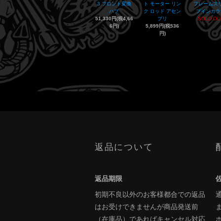
3 フロント変換
ト モーター リン
フレームス
ハブ
ク ロッド アセン
プインカラ
51,330円(税4,66
ブリ
SOLD OU
6円)
5,899円(税536
円)
返品について
返品期限
初期不良以外のお客様都合での返品
はお受けできませんが商品発送前
（在庫品）であればキャンセル対応