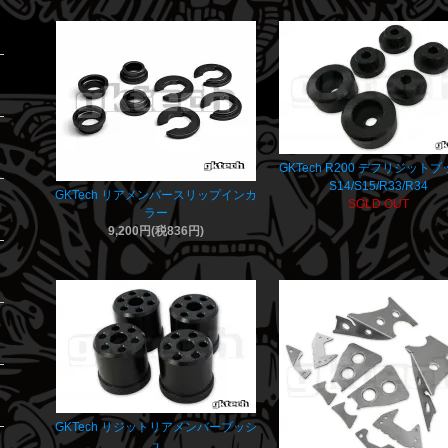
GKTech R200 デフリジット
S14/S15/R33/R34
GKTech リアメンバースリップインカ
SOLD OUT
ラー
9,200円(税836円)
GKTech リジットリアメンバーブッシ
ュ