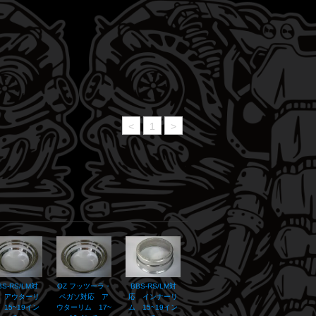
<
1
>
BS-RS/LM対
OZ フッツーラ・
BBS-RS/LM対
 アウターリ
ペガソ対応 ア
応 インナーリ
 15~19イン
ウターリム 17~
ム 15~19イン