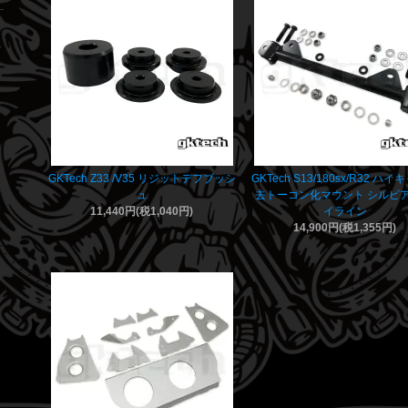
GKTech Z33 /V35 リジットデフブッシ
GKTech S13/180sx/R32 ハ
ュ
去トーコン化マウント シルビア
11,440円(税1,040円)
イライン
14,900円(税1,355円)