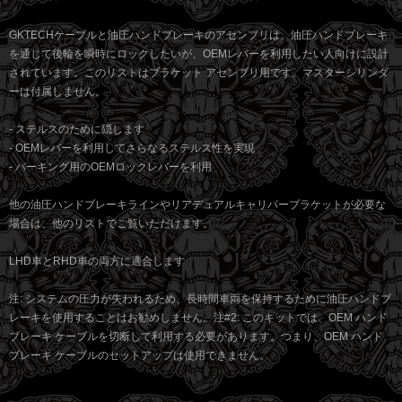
GKTECHケーブルと油圧ハンドブレーキのアセンブリは、油圧ハンドブレーキ
を通じて後輪を瞬時にロックしたいが、OEMレバーを利用したい人向けに設計
されています。このリストはブラケット アセンブリ用です。マスターシリンダ
ーは付属しません。
- ステルスのために隠します
- OEMレバーを利用してさらなるステルス性を実現
- パーキング用のOEMロックレバーを利用
他の油圧ハンドブレーキラインやリアデュアルキャリパーブラケットが必要な
場合は、他のリストでご覧いただけます。
LHD車とRHD車の両方に適合します
注: システムの圧力が失われるため、長時間車両を保持するために油圧ハンドブ
レーキを使用することはお勧めしません。注#2: このキットでは、OEM ハンド
ブレーキ ケーブルを切断して利用する必要があります。つまり、OEM ハンド
ブレーキ ケーブルのセットアップは使用できません。