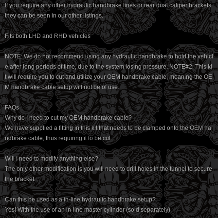
If you require any other hydraulic handbrake lines or rear dual caliper brackets
they can be seen in our other listings.
Fits both LHD and RHD vehicles
NOTE: We do not recommend using any hydraulic handbrake to hold the vehicl
e after long periods of time, due to the system losing pressure. NOTE#2: This ki
t will require you to cut and utilize your OEM handbrake cable, meaning the OE
M handbrake cable setup will not be of use.
FAQs
Why do I need to cut my OEM handbrake cable?
We have supplied a fitting in this kit that needs to be clamped onto the OEM ha
ndbrake cable, thus requiring it to be cut.
Will I need to modify anything else?
The only other modification is you will need to drill holes in the tunnel to secure
the bracket.
Can this be used as a in-line hydraulic handbrake setup?
Yes! With the use of an in-line master cylinder (sold separately)