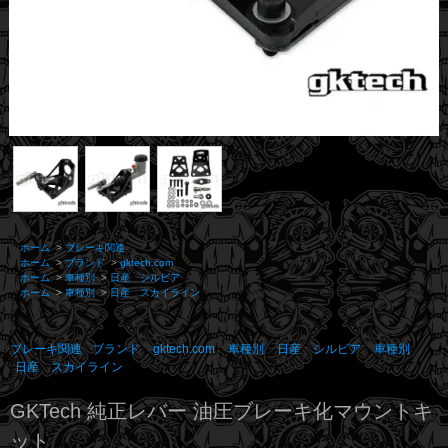
ホーム
>
ブレーキ関連
ホーム
>
ブランド
>
gktech.com
ホーム
>
車種別
>
日産 シルビア
ホーム
>
車種別
>
日産 スカイライン
ブレーキ関連
ブランド
gktech.com
車種別
日産 シルビア
車種別
日産 スカイライン
GKTech 純正レバー 油圧ブレーキ化マウントキ
ット