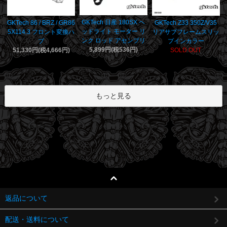
GKTech 日産 180SX ヘ
GKTech 86 / BRZ / GR86
GKTech Z33 350Z/V35
ッドライト モーター リ
5X114.3 フロント変換ハ
リアサブフレームスリッ
ンク ロッド アセンブリ
ブ
プインカラー
5,899円(税536円)
51,330円(税4,666円)
SOLD OUT
もっと見る
返品について
配送・送料について