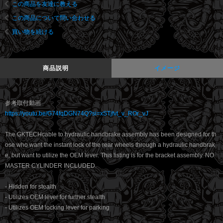
この商品を友達に教える
この商品について問い合わせる
買い物を続ける
商品説明
イメージ
参考取付動画
https://youtu.be/G74fqDGN74Q?si=xSTjfvt_v_ROr_vJ
The GKTECHcable to hydraulic handbrake assembly has been designed for th
ose who want the instant lock of the rear wheels through a hydraulic handbrak
e, but want to utilize the OEM lever. This listing is for the bracket assembly. NO
MASTER CYLINDER INCLUDED.
- Hidden for stealth
- Utilizes OEM lever for further stealth
- Utilizes OEM locking lever for parking