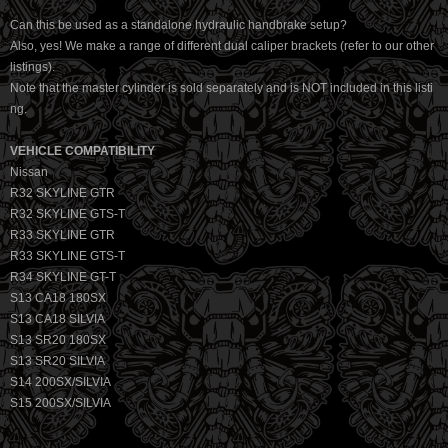
Can this be used as a standalone hydraulic handbrake setup?
Also, yes! We make a range of different dual caliper brackets (refer to our other
listings).
Note that the master cylinder is sold separately and is NOT included in this listi
ng.
VEHICLE COMPATIBILITY
Nissan
R32 SKYLINE GTR
R32 SKYLINE GTS-T
R33 SKYLINE GTR
R33 SKYLINE GTS-T
R34 SKYLINE GT-T
S13 CA18 180SX
S13 CA18 SILVIA
S13 SR20 180SX
S13 SR20 SILVIA
S14 200SX/SILVIA
S15 200SX/SILVIA