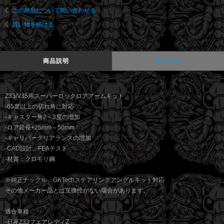
この商品について問い合わせる
買い物を続ける
商品説明
イメージ
Z33/V35用スーパーロックロアアームキット
-65度以上の切れ角に対応
-キャスター角2～3度の増加
-ロア延長+25mm～50mm
-キャリパークリアランスの増加
-CAD設計、FEAテスト
-材質：クロモリ鋼
※純正ナックル、GKTechステアリングアングルキット対応
その他メーカー品とは互換性がない場合があります。
適合車種
-日産Z33フェアレディZ