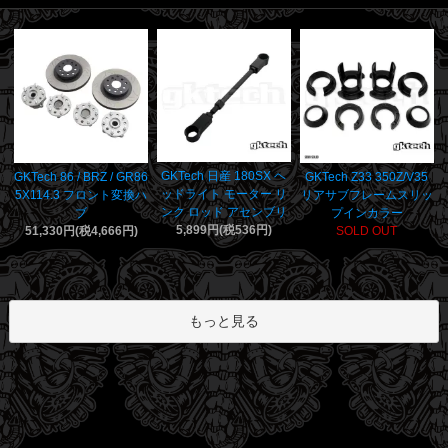
GKTech 日産 180SX ヘ
GKTech 86 / BRZ / GR86
GKTech Z33 350Z/V35
ッドライト モーター リ
5X114.3 フロント変換ハ
リアサブフレームスリッ
ンク ロッド アセンブリ
ブ
プインカラー
5,899円(税536円)
51,330円(税4,666円)
SOLD OUT
もっと見る