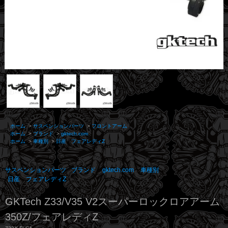
ホーム
>
サスペンションパーツ
>
フロントアーム
ホーム
>
ブランド
>
gktech.com
ホーム
>
車種別
>
日産 フェアレディZ
サスペンションパーツ
ブランド
gktech.com
車種別
日産 フェアレディZ
GKTech Z33/V35 V2スーパーロックロアアーム
350Z/フェアレディZ