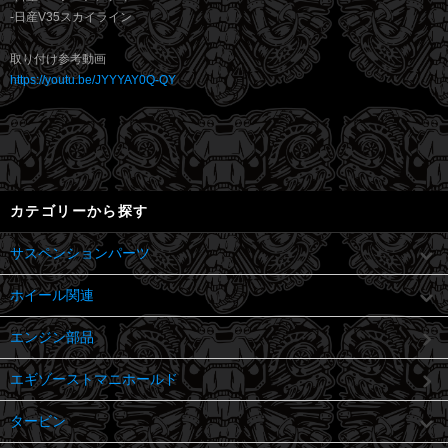
-日産V35スカイライン
取り付け参考動画
https://youtu.be/JYYYAY0Q-QY
カテゴリーから探す
サスペンションパーツ
ホイール関連
エンジン部品
エギゾーストマニホールド
タービン