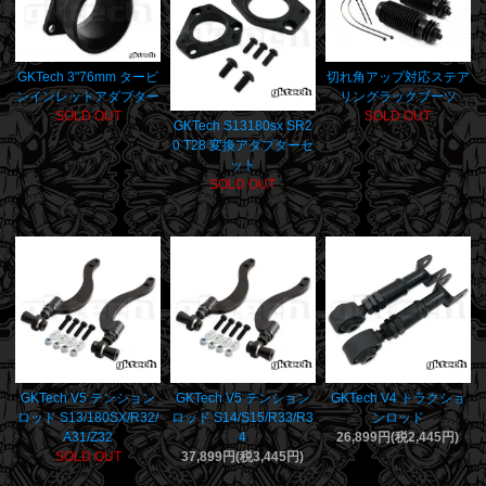
GKTech 3"76mm タービ
切れ角アップ対応ステア
ンインレットアダプター
リングラックブーツ
SOLD OUT
SOLD OUT
GKTech S13180sx SR2
0 T28 変換アダプターセ
ット
SOLD OUT
GKTech V5 テンション
GKTech V5 テンション
GKTech V4 トラクショ
ロッド S13/180SX/R32/
ロッド S14/S15/R33/R3
ンロッド
A31/Z32
4
26,899円(税2,445円)
SOLD OUT
37,899円(税3,445円)