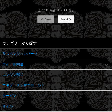
110
1
30
全
商品
-
表示
< Prev
Next >
カテゴリーから探す
サスペンションパーツ
ホイール関連
エンジン部品
エギゾーストマニホールド
タービン
オイル