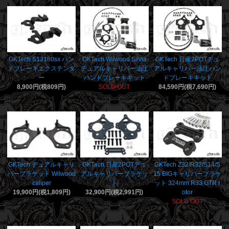
GKTech S13180sx ハン
GKTech Wilwood Silvia
GKTech 日産2POTデュ
ドブレーキエクステンダ
デュアルキャリパー油圧
アルキャリパー油圧ハン
ー
ハンドブレーキキット
ドブレーキキット
8,900円(税809円)
SOLD OUT
84,590円(税7,690円)
GKTech デュアルキャリ
GKTech 日産2POTデュ
GKTech Z32/R32/S14/S
パーブラケット Wilwood
アルキャリパーブラケッ
15 BIGキャリパーブラケ
caliper
ト
ット 324mm R33 GTR r
19,900円(税1,809円)
32,900円(税2,991円)
otor
SOLD OUT