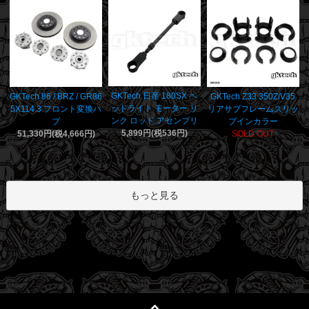
GKTech 日産 180SX ヘ
GKTech 86 / BRZ / GR86
GKTech Z33 350Z/V35
ッドライト モーター リ
5X114.3 フロント変換ハ
リアサブフレームスリッ
ンク ロッド アセンブリ
ブ
プインカラー
5,899円(税536円)
51,330円(税4,666円)
SOLD OUT
もっと見る