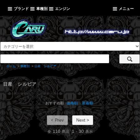
ブランド
車種別
エンジン
メニュー
ホーム
>
車種別
>
日産 シルビア
日産 シルビア
おすすめ順
価格順
新着順
< Prev
Next >
110
1
30
全
商品
-
表示