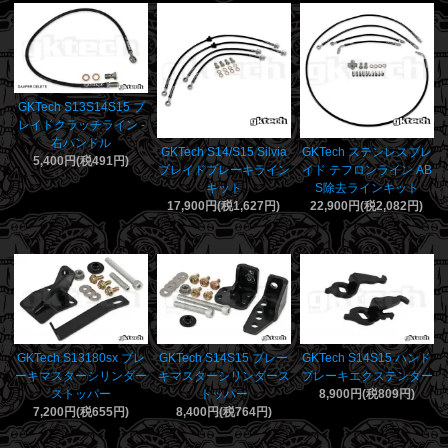
GKTech S13S14S15 ブ
レイドクラッチライン -
右ハンドル
GKTech S14/S15 Silvia
GKTech ステンレスブレ
5,400円(税491円)
ブレイドブレーキライン
イド テフロンライン AB
キット
S除去ラインキット
17,900円(税1,627円)
22,900円(税2,082円)
GKTech S13180sx ブレ
GKTech S14S15 ブレー
GKTech S14S15 ハンド
ーキマスターシリンダー
キマスターシリンダース
ブレーキエクステンダー
ストッパー
トッパー
8,900円(税809円)
7,200円(税655円)
8,400円(税764円)