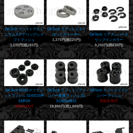
GKTech リジットアルミ
GKTech ステンレスタイ
ニウムステアリングシャ
ロッドスペーサー
GKTech リアメンバース
フトブッシュ
1,375円(税125円)
リップインカラー
3,135円(税285円)
9,200円(税836円)
GKTech R200 デフリジ
GKTech リジットリアメ
GKTech リジットリアメ
ットブッシュ S14/S15/R
ンバー変換ブッシュ S1
ンバーブッシュ
33/R34
3/180sx/R32
SOLD OUT
SOLD OUT
19,900円(税1,809円)