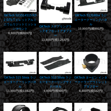
GKTech S13S14S15 R3
GKTech S13180sx ラジ
2 GTS-T ビレットアルミ
エータークーリングパネ
ニウムリジットミッショ
ル
GKTech ステアリングラ
ンマウント
10,900円(税991円)
ックオフセットアダプタ
8,900円(税809円)
ー
13,900円(税1,264円)
GKTech S15 Silvia ラジ
GKTech S13 Silvia ラジ
GKTech タービン インタ
エータークーリングパネ
エータークーリングサイ
ークーラーアウトレット
ル
ドパネル
アダプター
11,900円(税1,082円)
9,900円(税900円)
6,400円(税582円)