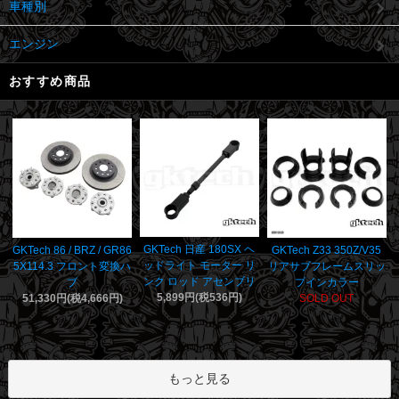
車種別
エンジン
おすすめ商品
GKTech 日産 180SX ヘ
GKTech 86 / BRZ / GR86
GKTech Z33 350Z/V35
ッドライト モーター リ
5X114.3 フロント変換ハ
リアサブフレームスリッ
ンク ロッド アセンブリ
ブ
プインカラー
5,899円(税536円)
51,330円(税4,666円)
SOLD OUT
もっと見る