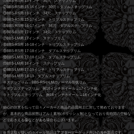
①BBS-RS用 15インチ 30穴 ステップリム
②BBS-RS用 15-16インチ 30穴 ダブルステップリム
③BBS-RS用 16インチ 34穴 ステップリム
④BBS-RS用 15-17インチ トリプルステップリム
⑤BBS-RS用 16-17インチ 34穴 ダブルステップリム
⑥BBS-RS用 17インチ 34穴 ステップリム
⑦BBS-LM用 17インチ ステップリム
⑧BBS-RS用 16-18インチ トリプルステップリム
⑨BBS-RS用 17-18インチ ダブルステップリム
⑩BBS-LM用 17-18インチ ダブルステップリム
⑪BBS-LM用 18インチ ステップリム
⑫BBS-LM用 17-19インチ トリプルステップリム
⑬BBS-LM用 18-19 ダブルステップリム
※ステップリム BBS-RSやLMのノーマル形状リム
※ダブルステップリム 例16インチホイール→17インチ化
※トリプルステップリム 例16インチホイール→18インチ化
細心の注意を払って日々メーカーと商品の品質向上に対して努めております
が、基本的な商品状態はアルミ素地(ポリッシュ無)となっており長時間の空輸な
どで起きえる傷などがある場合もございます。
※当店取り扱いのホイール部品はアフターマーケット向けの海外製品です。