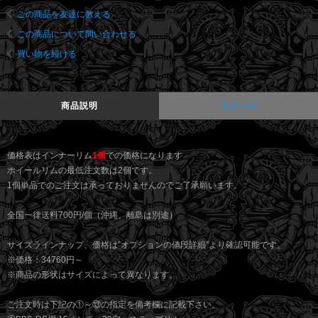
この商品を友達に教える
この商品について問い合わせる
買い物を続ける
商品説明
イメージ
価格表はインナーリム
1個
での価格になります
ホイールリムの最低注文数は2個です。
1個単品でのご注文は承っておりませんのでご了承願います。
全国一律送料700円/個（沖縄、離島は別途）
サイズラインナップ、価格は”オプションの値段詳細”より確認可能です。
※価格：34760円～
※商品の形状はサイズによって異なります。
ご注文時は下記の①～⑬の指定を備考欄に記載下さい。