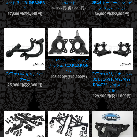
ロッド S14/S15/R33/R3
ンロッド
3R34 トーアーム シルビ
4
26,899円(税2,445円)
ア スカイライン
37,899円(税3,445円)
30,900円(税2,809円)
GKTech スーパーロック
ナックル R32/R33/R34/
Z32
GKTech V4 キャンバー
GKTech V2リアナックル
108,900円(税9,900円)
アーム
S13/S14/S15/R32/R33/
25,960円(税2,360円)
R34/Z32 (ジオメトリー
変換)
129,900円(税11,809円)