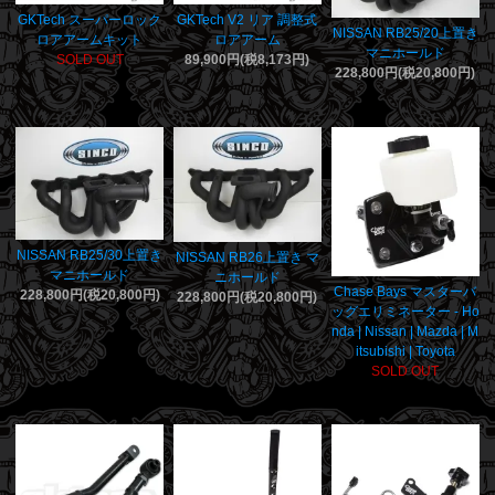
GKTech スーパーロック
GKTech V2 リア 調整式
NISSAN RB25/20上置き
ロアアームキット
ロアアーム
マニホールド
SOLD OUT
89,900円(税8,173円)
228,800円(税20,800円)
NISSAN RB25/30上置き
NISSAN RB26上置き マ
マニホールド
ニホールド
Chase Bays マスターバ
228,800円(税20,800円)
228,800円(税20,800円)
ッグエリミネーター - Ho
nda | Nissan | Mazda | M
itsubishi | Toyota
SOLD OUT