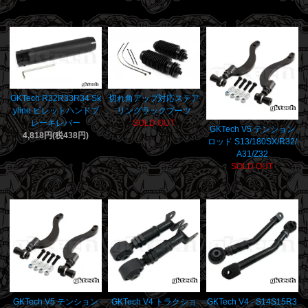
GKTech R32R33R34 Sk
切れ角アップ対応ステア
yline ビレットハンドブ
リングラックブーツ
レーキレバー
SOLD OUT
GKTech V5 テンション
4,818円(税438円)
ロッド S13/180SX/R32/
A31/Z32
SOLD OUT
GKTech V5 テンション
GKTech V4 トラクショ
GKTech V4 - S14S15R3