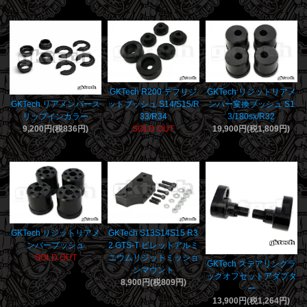
GKTech R200 デフリジ
GKTech リジットリアメ
ットブッシュ S14/S15/R
ンバー変換ブッシュ S1
GKTech リアメンバース
33/R34
3/180sx/R32
リップインカラー
SOLD OUT
19,900円(税1,809円)
9,200円(税836円)
GKTech リジットリアメ
GKTech S13S14S15 R3
ンバーブッシュ
2 GTS-T ビレットアルミ
SOLD OUT
ニウムリジットミッショ
GKTech ステアリングラ
ンマウント
ックオフセットアダプタ
8,900円(税809円)
ー
13,900円(税1,264円)