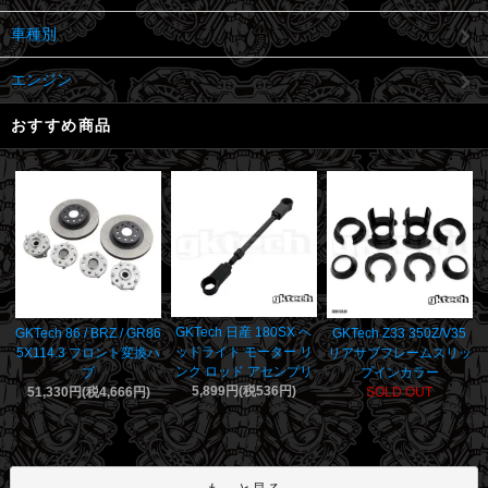
車種別
エンジン
おすすめ商品
GKTech 日産 180SX ヘ
GKTech 86 / BRZ / GR86
GKTech Z33 350Z/V35
ッドライト モーター リ
5X114.3 フロント変換ハ
リアサブフレームスリッ
ンク ロッド アセンブリ
ブ
プインカラー
5,899円(税536円)
51,330円(税4,666円)
SOLD OUT