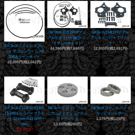
GKTech 日産2POTデュ
GKTech 日産2POTデュ
アルキャリパー油圧ハン
アルキャリパーブラケッ
ドブレーキキット
ト
GKTech ステンレスブレ
84,590円(税7,690円)
32,900円(税2,991円)
イド テフロンライン AB
S除去ラインキット
22,900円(税2,082円)
GKTech Z32/R32/S14/S
GKTech リジットアルミ
GKTech ステンレスタイ
15 BIGキャリパーブラケ
ニウムステアリングシャ
ロッドスペーサー
ット 324mm R33 GTR r
フトブッシュ
1,375円(税125円)
otor
3,135円(税285円)
SOLD OUT