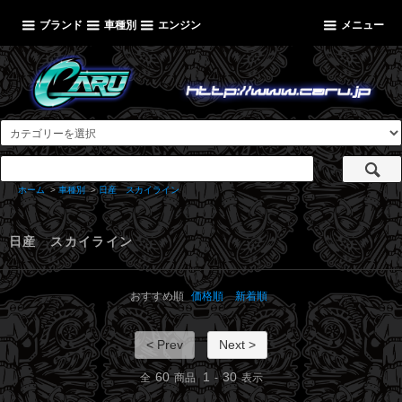
ブランド
車種別
エンジン
メニュー
ホーム
>
車種別
>
日産 スカイライン
日産 スカイライン
おすすめ順
価格順
新着順
< Prev
Next >
60
1
30
全
商品
-
表示