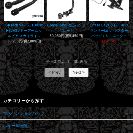
GKTech V4 - S13180sx
Chase Bays 油圧ハンド
Chase Bays ブレーキバ
R32A31 トーアーム シ
ブレーキ
ランサーkit for マスター
ルビア スカイライン
59,950円(税5,450円)
バッグエリミネーター
30,900円(税2,809円)
SOLD OUT
60
1
30
全
商品
-
表示
< Prev
Next >
カテゴリーから探す
サスペンションパーツ
ホイール関連