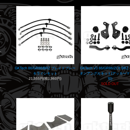
GKTech 86/GR86/BRZ ブレイドブレー
GKTech V3 86/GR86/ZC6 BR
キラインキット
オンアングルキット(アッカー
21,555円(税1,960円)
可)
SOLD OUT