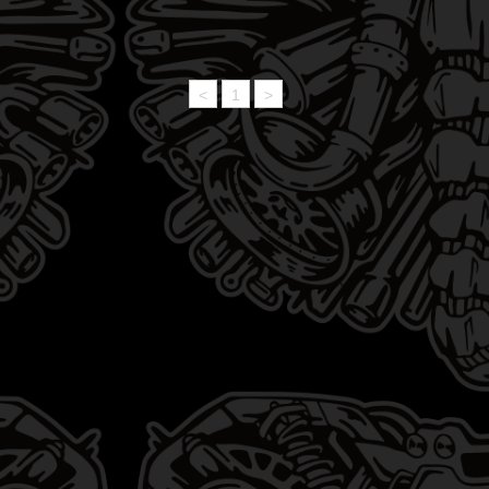
<
1
>