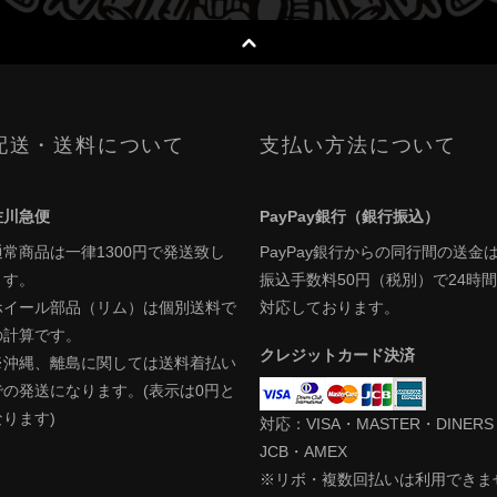
配送・送料について
支払い方法について
佐川急便
PayPay銀行（銀行振込）
通常商品は一律1300円で発送致し
PayPay銀行からの同行間の送金
ます。
振込手数料50円（税別）で24時間
ホイール部品（リム）は個別送料で
対応しております。
の計算です。
クレジットカード決済
※沖縄、離島に関しては送料着払い
での発送になります。(表示は0円と
なります)
対応：VISA・MASTER・DINER
JCB・AMEX
※リボ・複数回払いは利用できま