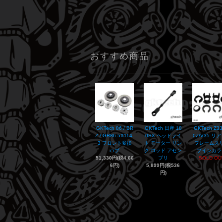
おすすめ商品
GKTech 86 / BR
GKTech 日産 18
GKTech Z33
Z / GR86 5X114.
0SX ヘッドライ
0Z/V35 リ
3 フロント変換
ト モーター リン
フレームス
ハブ
ク ロッド アセン
プインカラ
51,330円(税4,66
ブリ
SOLD OU
6円)
5,899円(税536
円)