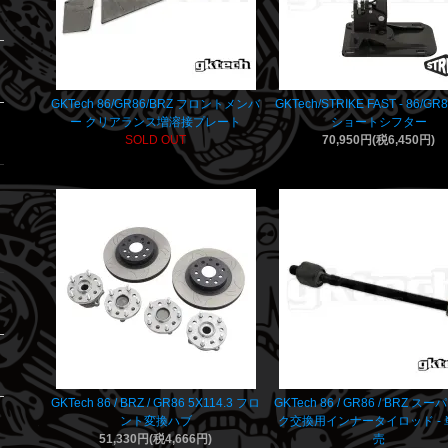
GKTech 86/GR86/BRZ フロントメンバ
GKTech/STRIKE FAST - 86/GR
ー クリアランス増溶接プレート
ショートシフター
SOLD OUT
70,950円(税6,450円)
GKTech 86 / BRZ / GR86 5X114.3 フロ
GKTech 86 / GR86 / BRZ ス
ント変換ハブ
ク交換用インナータイロッド -
51,330円(税4,666円)
売