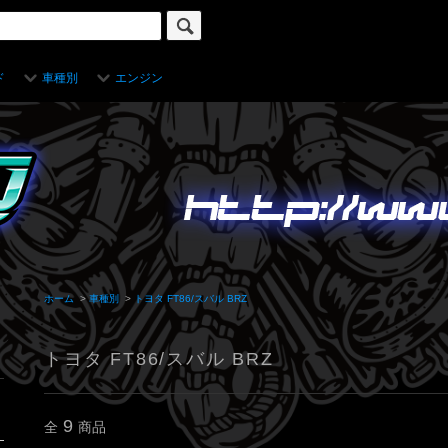
ド
車種別
エンジン
ホーム
>
車種別
>
トヨタ FT86/スバル BRZ
トヨタ FT86/スバル BRZ
9
全
商品