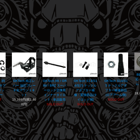
B
応
 35
GKTech 純正レ
GKTech 86 / GR
GKTech S13/S1
GKTech S14/S1
ム
アサブ
バー 油圧ブレー
86 / BRZ スーパ
4/S15 ナックル
5 ナックルアダ
リッ
キ化マウントキ
ーロック交換用
アダプター補
プター補修部品
28
ー
ット
インナータイロ
修・変換部品(タ
(ロアアーム側)
T
15,399円(税1,40
ッド - 単品販売
イロッド側)
SOLD OUT
0円)
SOLD OUT
SOLD OUT