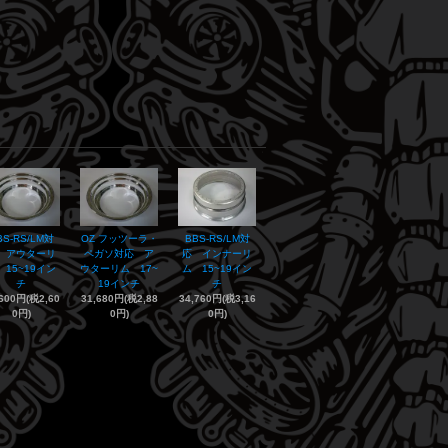
BS-RS/LM対
OZ フッツーラ・
BBS-RS/LM対
 アウターリ
ペガソ対応 ア
応 インナーリ
 15~19イン
ウターリム 17~
ム 15~19イン
チ
19インチ
チ
,600円(税2,60
31,680円(税2,88
34,760円(税3,16
0円)
0円)
0円)