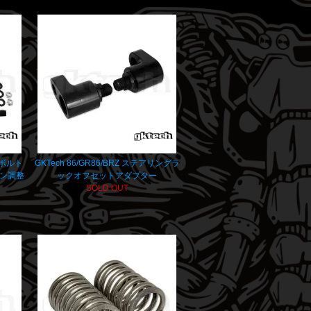
Z ボルト
GKTech 86/GR86/BRZ ステアリングラ
マン調整
ックオフセットアダプター
SOLD OUT