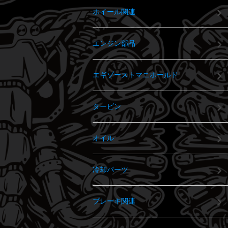
ホイール関連
エンジン部品
エギゾーストマニホールド
タービン
オイル
冷却パーツ
ブレーキ関連