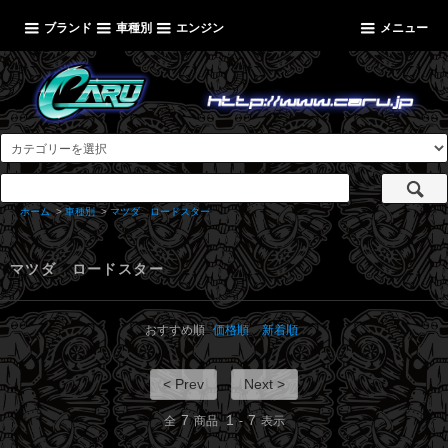
ブランド
車種別
エンジン
メニュー
ホーム
>
車種別
>
マツダ ロードスター
マツダ ロードスター
おすすめ順
価格順
新着順
< Prev
Next >
7
1
7
全
商品
-
表示