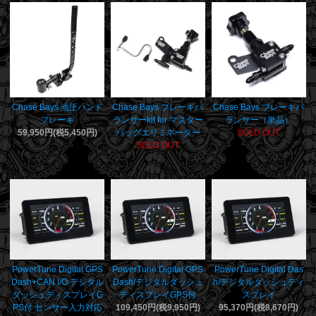
Chase Bays 油圧ハンド
Chase Bays ブレーキバ
Chase Bays ブレーキバ
ブレーキ
ランサーkit for マスター
ランサー（単品）
59,950円(税5,450円)
バッグエリミネーター
SOLD OUT
SOLD OUT
PowerTune Digital GPS
PowerTune Digital GPS
PowerTune Digital Das
Dash+CAN I/O デジタル
Dash/デジタルダッシュ
h/デジタルダッシュディ
ダッシュディスプレイG
ディスプレイGPS付
スプレイ
PS付 センサー入力対応
109,450円(税9,950円)
95,370円(税8,670円)