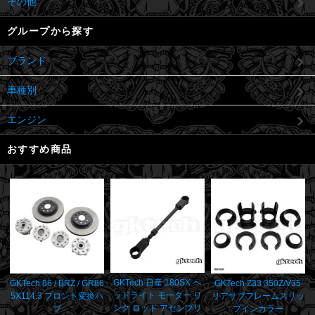
その他
グループから探す
ブランド
車種別
エンジン
おすすめ商品
GKTech 日産 180SX ヘ
GKTech 86 / BRZ / GR86
GKTech Z33 350Z/V35
ッドライト モーター リ
5X114.3 フロント変換ハ
リアサブフレームスリッ
ンク ロッド アセンブリ
ブ
プインカラー