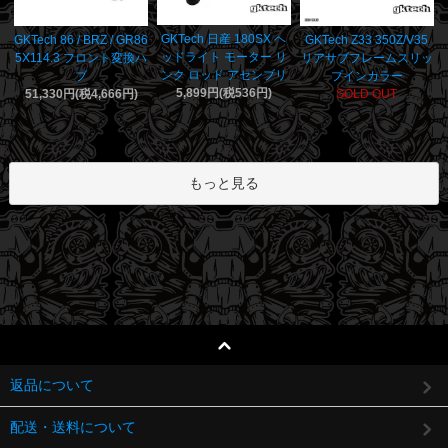
GKTech 日産 180SX ヘ
GKTech 86 / BRZ / GR86
GKTech Z33 350Z/V35
ッドライト モーター リ
5X114.3 フロント変換ハ
リアサブフレームスリッ
ンク ロッド アセンブリ
ブ
プインカラー
5,899円(税536円)
51,330円(税4,666円)
SOLD OUT
もっと見る
返品について
配送・送料について