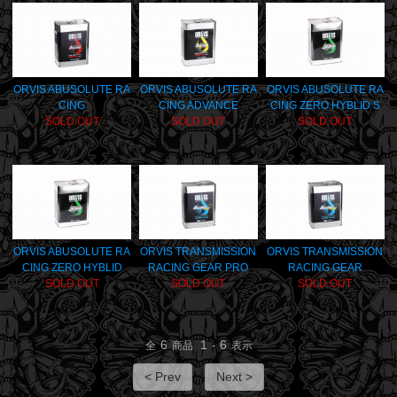
ORVIS ABUSOLUTE RA
ORVIS ABUSOLUTE RA
ORVIS ABUSOLUTE RA
CING
CING ADVANCE
CING ZERO HYBLID S
SOLD OUT
SOLD OUT
SOLD OUT
ORVIS ABUSOLUTE RA
ORVIS TRANSMISSION
ORVIS TRANSMISSION
CING ZERO HYBLID
RACING GEAR PRO
RACING GEAR
SOLD OUT
SOLD OUT
SOLD OUT
6
1
6
全
商品
-
表示
< Prev
Next >