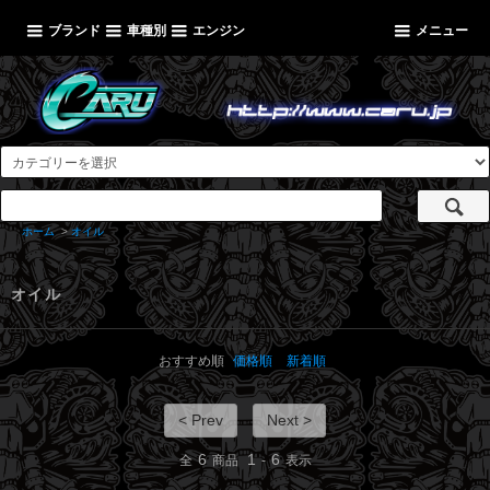
ブランド
車種別
エンジン
メニュー
ホーム
>
オイル
オイル
おすすめ順
価格順
新着順
< Prev
Next >
6
1
6
全
商品
-
表示