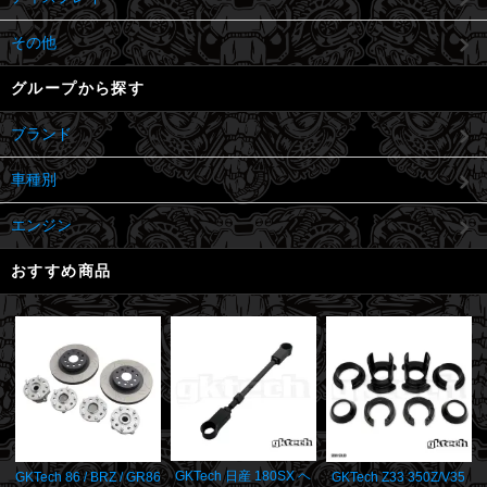
その他
グループから探す
ブランド
車種別
エンジン
おすすめ商品
GKTech 日産 180SX ヘ
GKTech 86 / BRZ / GR86
GKTech Z33 350Z/V35