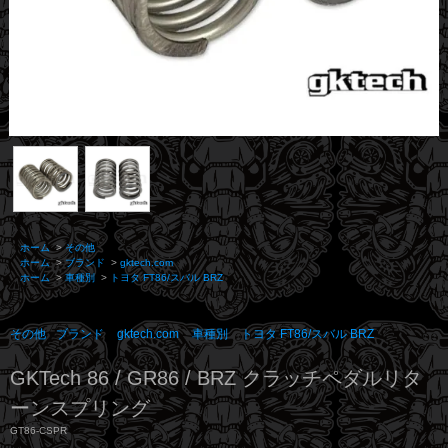
ホーム
>
その他
ホーム
>
ブランド
>
gktech.com
ホーム
>
車種別
>
トヨタ FT86/スバル BRZ
その他
ブランド
gktech.com
車種別
トヨタ FT86/スバル BRZ
GKTech 86 / GR86 / BRZ クラッチペダルリタ
ーンスプリング
GT86-CSPR