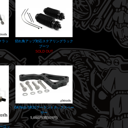
ドクラッ
切れ角アップ対応ステアリングラック
ブーツ
SOLD OUT
GKTech SR20クーラントネックスペー
サー
5,600円(税509円)
ーパーロッ