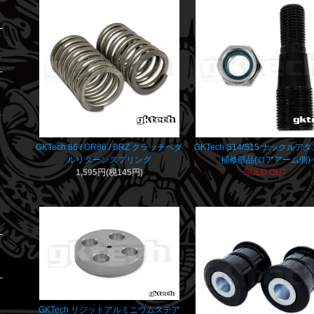
GKTech 86 / GR86 / BRZ クラッチペダ
GKTech S14/S15 ナックルア
ルリターンスプリング
補修部品(ロアアーム側)
1,595円(税145円)
SOLD OUT
GKTech リジットアルミニウムステア