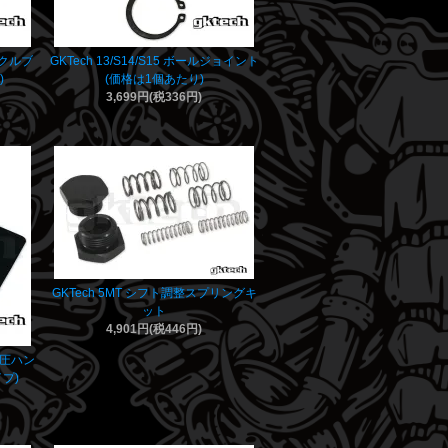
ックルブ
GKTech 13/S14/S15 ボールジョイント
)
(価格は1個あたり)
3,699円(税336円)
GKTech 5MT シフト調整スプリングキ
ット
4,901円(税446円)
 油圧ハン
プ)