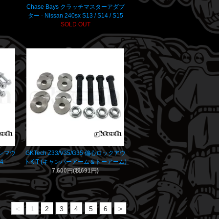
Chase Bays クラッチマスターアダプ
ター - Nissan 240sx S13 / S14 / S15
SOLD OUT
ョンマウ
GKTech Z33/V35/G35 偏心ロックアウ
34
トKIT (キャンバーアーム＆トーアーム)
7,600円(税691円)
<
1
2
3
4
5
6
>