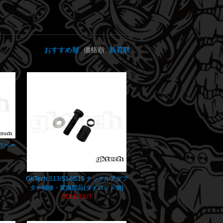
おすすめ順
価格順
新着順
ドスペー
GKTech S13/S14/S15 ナックルアダプ
ター補修・変換部品(タイロッド側)
SOLD OUT