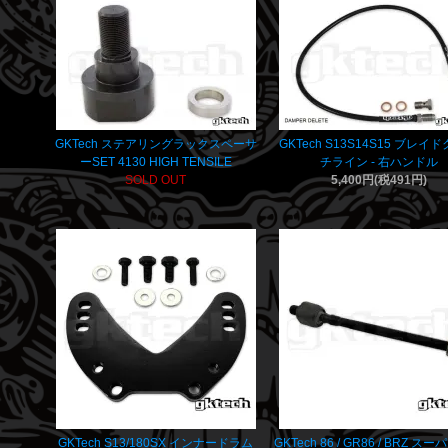
GKTech ステアリングラックスペーサ
GKTech S13S14S15 ブレイ
ーSET 4130 HIGH TENSILE
チライン - 右ハンドル
SOLD OUT
5,400円(税491円)
GKTech S13/180SX インナードラム
GKTech 86 / GR86 / BRZ ス