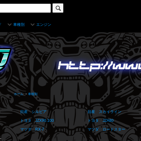
ド
車種別
エンジン
ホーム
>
車種別
日産 シルビア
日産 スカイライン
トヨタ JZX90.100
トヨタ JZA80
マツダ RX-7
マツダ ロードスター