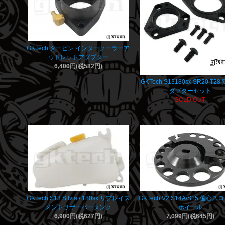
GKTech タービン インタークーラーア
ウトレットアダプター
6,400円(税582円)
GKTech S13180sx SR20 T2
ダプターセット
SOLD OUT
GKTech S13 Silvia / 180sx リプレイス
GKTech V2 S14A/S15 偏心
メントリザーバータンク
ホイール
6,900円(税627円)
7,099円(税645円)