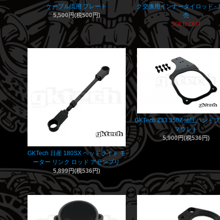
ケーブル流用 プレート
ク交換用インナータイロッド -
5,500円(税500円)
売
SOLD OUT
GKTech Z33 350Z 油圧ハン
マウント
5,900円(税536円)
GKTech 日産 180SX ヘッドライト モ
ーター リンク ロッド アセンブリ
5,899円(税536円)