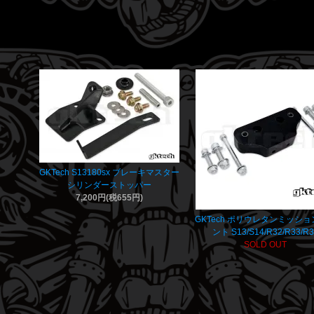
GKTech S13180sx ブレーキマスター
シリンダーストッパー
7,200円(税655円)
GKTech ポリウレタンミッシ
ント S13/S14/R32/R33/R
SOLD OUT