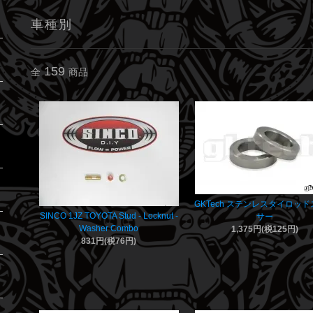
車種別
159
全
商品
GKTech ステンレスタイロッ
SINCO 1JZ TOYOTA Stud - Locknut -
サー
Washer Combo
1,375円(税125円)
831円(税76円)