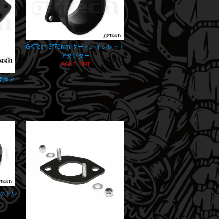
GKTech 3"76mm タービンインレット
アダプター
SOLD OUT
8 変換ア
スロットル