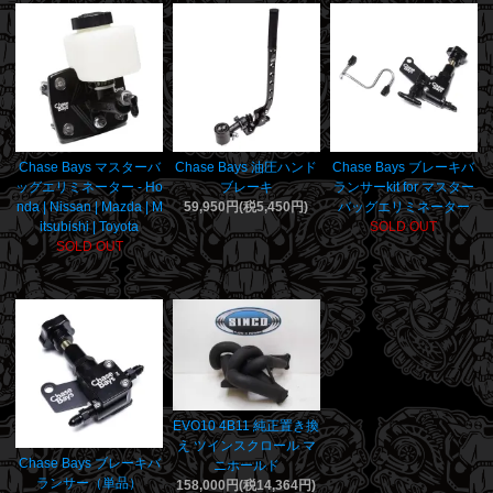
Chase Bays マスターバ
Chase Bays 油圧ハンド
Chase Bays ブレーキバ
ッグエリミネーター - Ho
ブレーキ
ランサーkit for マスター
nda | Nissan | Mazda | M
59,950円(税5,450円)
バッグエリミネーター
itsubishi | Toyota
SOLD OUT
SOLD OUT
EVO10 4B11 純正置き換
え ツインスクロール マ
Chase Bays ブレーキバ
ニホールド
ランサー（単品）
158,000円(税14,364円)