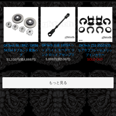
GKTech 日産 180SX ヘ
GKTech 86 / BRZ / GR86
GKTech Z33 350Z/V35
ッドライト モーター リ
5X114.3 フロント変換ハ
リアサブフレームスリッ
ンク ロッド アセンブリ
ブ
プインカラー
5,899円(税536円)
51,330円(税4,666円)
SOLD OUT
もっと見る