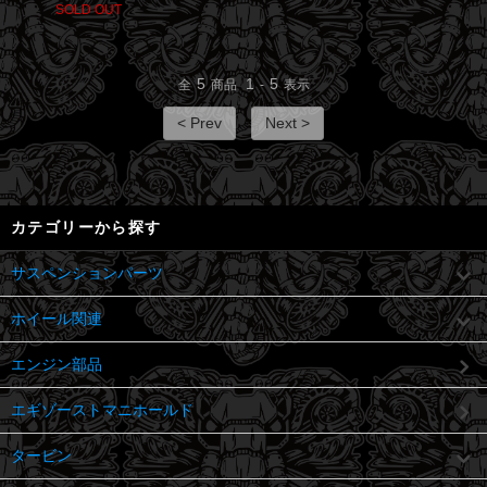
SOLD OUT
5
1
5
全
商品
-
表示
< Prev
Next >
カテゴリーから探す
サスペンションパーツ
ホイール関連
エンジン部品
エギゾーストマニホールド
タービン