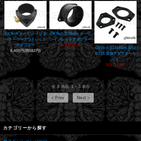
GKTech タービン インタ
GKTech 3"76mm タービ
ークーラーアウトレット
ンインレットアダプター
アダプター
SOLD OUT
GKTech S13180sx SR2
6,400円(税582円)
0 T28 変換アダプターセ
ット
SOLD OUT
3
1
3
全
商品
-
表示
< Prev
Next >
カテゴリーから探す