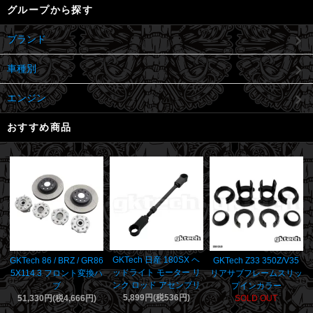
グループから探す
ブランド
車種別
エンジン
おすすめ商品
GKTech 日産 180SX ヘ
GKTech 86 / BRZ / GR86
GKTech Z33 350Z/V35
ッドライト モーター リ
5X114.3 フロント変換ハ
リアサブフレームスリッ
ンク ロッド アセンブリ
ブ
プインカラー
5,899円(税536円)
51,330円(税4,666円)
SOLD OUT