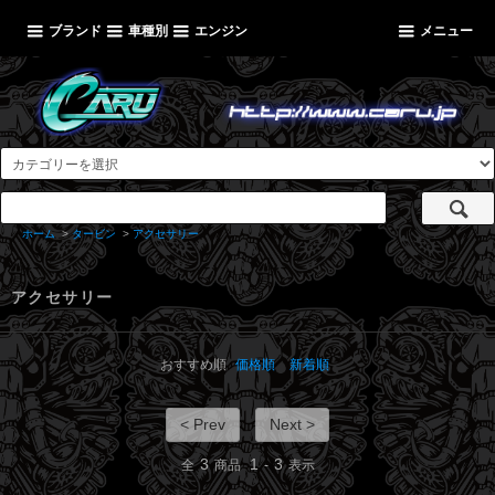
ブランド
車種別
エンジン
メニュー
ホーム
>
タービン
>
アクセサリー
アクセサリー
おすすめ順
価格順
新着順
< Prev
Next >
3
1
3
全
商品
-
表示