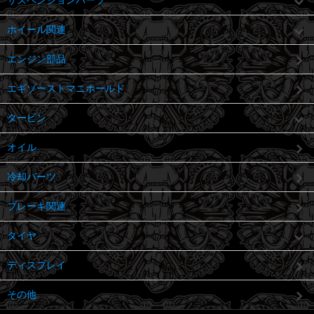
サスペンションパーツ
ホイール関連
エンジン部品
エギゾーストマニホールド
タービン
オイル
冷却パーツ
ブレーキ関連
タイヤ
ディスプレイ
その他