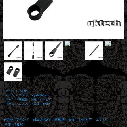
ホーム
>
その他
ホーム
>
ブランド
>
gktech.com
ホーム
>
車種別
>
日産 シルビア
ホーム
>
エンジン
>
日産 SR20
その他
ブランド
gktech.com
車種別
日産 シルビア
エンジン
日産 SR20