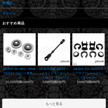
車種別
エンジン
おすすめ商品
GKTech 日産 180SX ヘ
GKTech 86 / BRZ / GR86
GKTech Z33 350Z/V35
ッドライト モーター リ
5X114.3 フロント変換ハ
リアサブフレームスリッ
ンク ロッド アセンブリ
ブ
プインカラー
5,899円(税536円)
51,330円(税4,666円)
9,680円(税880円)
もっと見る