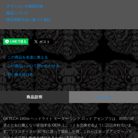
オプションの値段詳細
返品について
特定商取引法に基づく表記
この商品を友達に教える
この商品について問い合わせる
買い物を続ける
商品説明
イメージ
GKTECH 180sx ヘッドライト モーター リンク ロッド アセンブリは、時間の経
過とともに脆くなり破損する OEM ユニットを交換するように設計されていま
す。プラスチックが 30 年に渡って腐敗した後、これらはポップアップ ヘッド