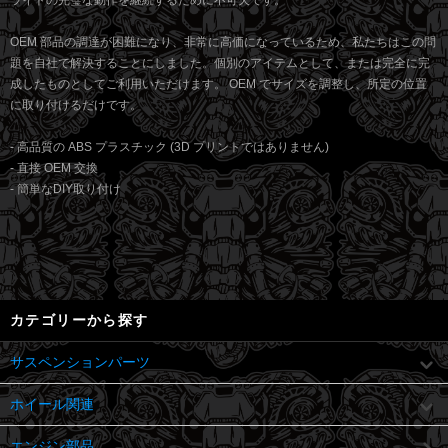
ライトの完璧な動作を継続するために不可欠です。
OEM 部品の調達が困難になり、非常に高価になっているため、私たちはこの問
題を自社で解決することにしました。個別のアイテムとして、または完全に完
成したものとしてご利用いただけます。 OEM でサイズを調整し、所定の位置
に取り付けるだけです。
- 高品質の ABS プラスチック (3D プリントではありません)
- 直接 OEM 交換
- 簡単なDIY取り付け
カテゴリーから探す
サスペンションパーツ
ホイール関連
エンジン部品