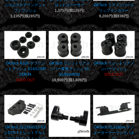
ニウムステアリングシャ
ロッドスペーサー
GKTech リアメンバース
フトブッシュ
1,375円(税125円)
リップインカラー
3,135円(税285円)
9,200円(税836円)
GKTech R200 デフリジ
GKTech リジットリアメ
GKTech リジットリアメ
ットブッシュ S14/S15/R
ンバー変換ブッシュ S1
ンバーブッシュ
33/R34
3/180sx/R32
SOLD OUT
SOLD OUT
19,900円(税1,809円)
GKTech S13S14S15 R3
GKTech S13180sx ラジ
2 GTS-T ビレットアルミ
エータークーリングパネ
ニウムリジットミッショ
ル