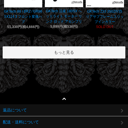
GKTech 日産 180SX ヘ
GKTech 86 / BRZ / GR86
GKTech Z33 350Z/V35
ッドライト モーター リ
5X114.3 フロント変換ハ
リアサブフレームスリッ
ンク ロッド アセンブリ
ブ
プインカラー
5,899円(税536円)
51,330円(税4,666円)
SOLD OUT
もっと見る
返品について
配送・送料について