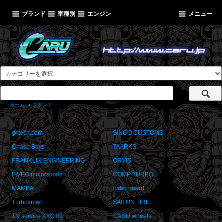
ブランド
車種別
エンジン
メニュー
ホーム
>
ブランド
gktech.com
SINCO CUSTOMS
Chase Bays
TAARKS
FRANKLIN ENGINEERING
ORVIS
FIVEO motorsports
COMP TURBO
MAMBA
turbo guard
Turbosmart
SAILUN TIRE
TN service KYOTO
CARU wheels