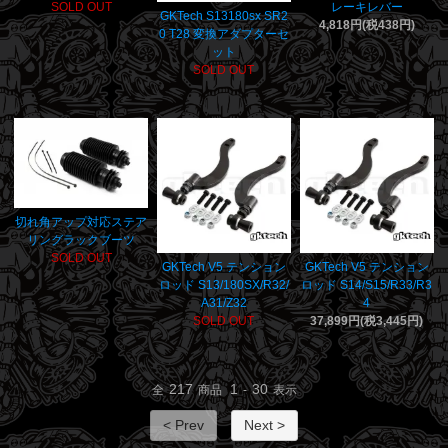
SOLD OUT
レーキレバー
GKTech S13180sx SR2
4,818円(税438円)
0 T28 変換アダプターセ
ット
SOLD OUT
切れ角アップ対応ステア
リングラックブーツ
SOLD OUT
GKTech V5 テンション
GKTech V5 テンション
ロッド S13/180SX/R32/
ロッド S14/S15/R33/R3
A31/Z32
4
SOLD OUT
37,899円(税3,445円)
217
1
30
全
商品
-
表示
< Prev
Next >