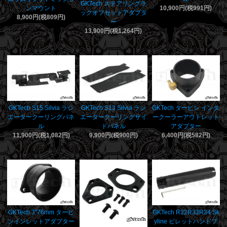
GKTech ステアリングラ
ンマウント
10,900円(税991円)
ックオフセットアダプタ
8,900円(税809円)
ー
13,900円(税1,264円)
GKTech S15 Silvia ラジ
GKTech S13 Silvia ラジ
GKTech タービン インタ
エータークーリングパネ
エータークーリングサイ
ークーラーアウトレット
ル
ドパネル
アダプター
11,900円(税1,082円)
9,900円(税900円)
6,400円(税582円)
GKTech 3"76mm タービ
GKTech R32R33R34 Sk
ンインレットアダプター
yline ビレットハンドブ