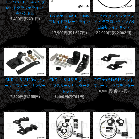
GKTech S13S14S15 ブ
レイドクラッチライン -
右ハンドル
GKTech S14/S15 Silvia
GKTech ステンレスブレ
5,400円(税491円)
ブレイドブレーキライン
イド テフロンライン AB
キット
S除去ラインキット
17,900円(税1,627円)
22,900円(税2,082円)
GKTech S13180sx ブレ
GKTech S14S15 ブレー
GKTech S14S15 ハンド
ーキマスターシリンダー
キマスターシリンダース
ブレーキエクステンダー
ストッパー
トッパー
8,900円(税809円)
7,200円(税655円)
8,400円(税764円)