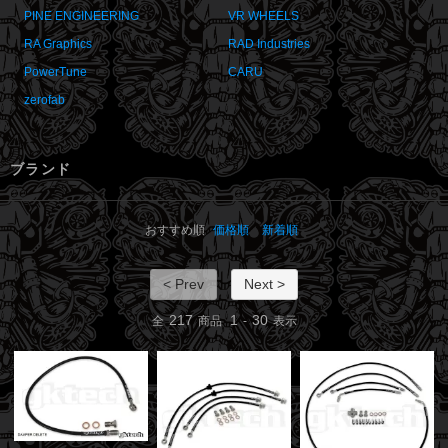
PINE ENGINEERING
VR WHEELS
RA Graphics
RAD Industries
PowerTune
CARU
zerofab
ブランド
おすすめ順
価格順
新着順
< Prev
Next >
217
1
30
全
商品
-
表示