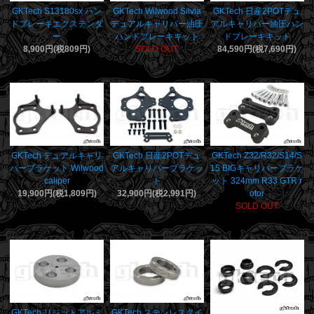
GKTech S13180sx ハン
GKTech Wilwood Silvia
GKTech 日産2POTデュ
ドブレーキエクステンダ
デュアルキャリパー油圧
アルキャリパー油圧ハン
ー
ハンドブレーキキット
ドブレーキキット
8,900円(税809円)
SOLD OUT
84,590円(税7,690円)
GKTech デュアルキャリ
GKTech 日産2POTデュ
GKTech Z32/R32/S14/S
パーブラケット Wilwood
アルキャリパーブラケッ
15 BIGキャリパーブラケ
caliper
ト
ット 324mm R33 GTR r
19,900円(税1,809円)
32,900円(税2,991円)
otor
SOLD OUT
GKTech リジットアルミ
GKTech ステンレスタイ