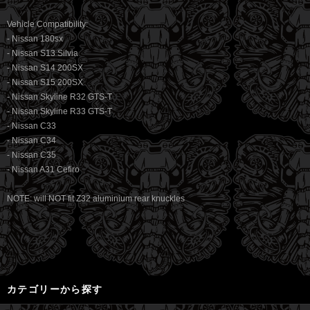
Vehicle Compatibility:
- Nissan 180sx
- Nissan S13 Silvia
- Nissan S14 200SX
- Nissan S15 200SX
- Nissan Skyline R32 GTS-T
- Nissan Skyline R33 GTS-T
- Nissan C33
- Nissan C34
- Nissan C35
- Nissan A31 Cefiro
NOTE: will NOT fit Z32 aluminium rear knuckles
カテゴリーから探す