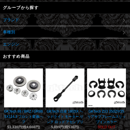
グループから探す
ブランド
車種別
エンジン
おすすめ商品
GKTech 日産 180SX ヘ
GKTech 86 / BRZ / GR86
GKTech Z33 350Z/V35
ッドライト モーター リ
5X114.3 フロント変換ハ
リアサブフレームスリッ
ンク ロッド アセンブリ
ブ
プインカラー
5,899円(税536円)
51,330円(税4,666円)
SOLD OUT