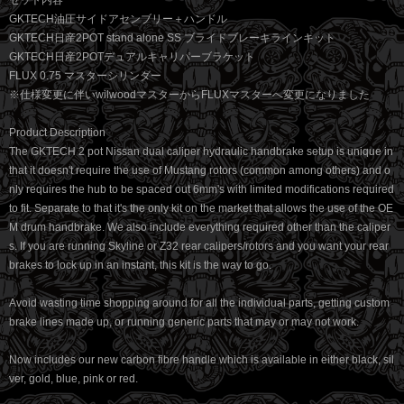
セット内容
GKTECH油圧サイドアセンブリー＋ハンドル
GKTECH日産2POT stand alone SS ブライドブレーキラインキット
GKTECH日産2POTデュアルキャリパーブラケット
FLUX 0.75 マスターシリンダー
※仕様変更に伴いwilwoodマスターからFLUXマスターへ変更になりました
Product Description
The GKTECH 2 pot Nissan dual caliper hydraulic handbrake setup is unique in
that it doesn't require the use of Mustang rotors (common among others) and o
nly requires the hub to be spaced out 6mm's with limited modifications required
to fit. Separate to that it's the only kit on the market that allows the use of the OE
M drum handbrake. We also include everything required other than the caliper
s. If you are running Skyline or Z32 rear calipers/rotors and you want your rear
brakes to lock up in an instant, this kit is the way to go.
Avoid wasting time shopping around for all the individual parts, getting custom
brake lines made up, or running generic parts that may or may not work.
Now includes our new carbon fibre handle which is available in either black, sil
ver, gold, blue, pink or red.