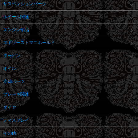
サスペンションパーツ
ホイール関連
エンジン部品
エギゾーストマニホールド
タービン
オイル
冷却パーツ
ブレーキ関連
タイヤ
ディスプレイ
その他