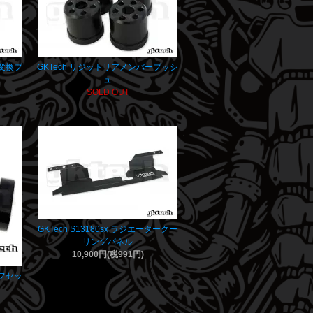
ー変換ブ
GKTech リジットリアメンバーブッシ
ュ
SOLD OUT
GKTech S13180sx ラジエータークー
リングパネル
10,900円(税991円)
オフセッ