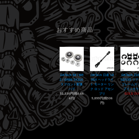
おすすめ商品
GKTech 86 / BR
GKTech 日産 18
GKTech Z33
Z / GR86 5X114.
0SX ヘッドライ
0Z/V35 リ
3 フロント変換
ト モーター リン
フレームス
ハブ
ク ロッド アセン
プインカラ
51,330円(税4,66
ブリ
SOLD OU
6円)
5,899円(税536
円)