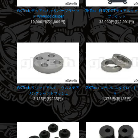
GKTech デュアルキャリパーブラケッ
GKTech 日産2POTデュアルキ
ト Wilwood caliper
ブラケット
19,900円(税1,809円)
32,900円(税2,991円)
GKTech リジットアルミニウムステア
GKTech ステンレスタイロッ
リングシャフトブッシュ
サー
3,135円(税285円)
1,375円(税125円)