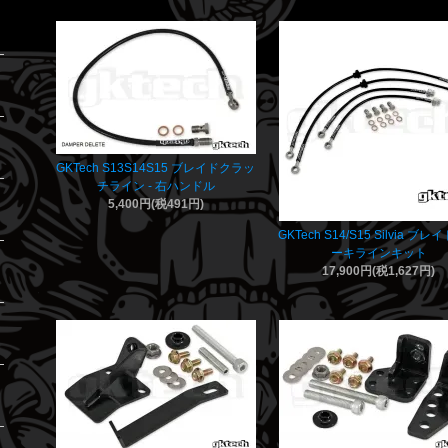
GKTech S13S14S15 ブレイドクラッ
チライン - 右ハンドル
5,400円(税491円)
GKTech S14/S15 Silvia ブ
ーキラインキット
17,900円(税1,627円)