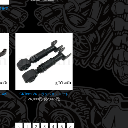
8 変換ア
14/S1
GKTech V4 トラクションロッド
26,899円(税2,445円)
<
1
2
3
4
5
>