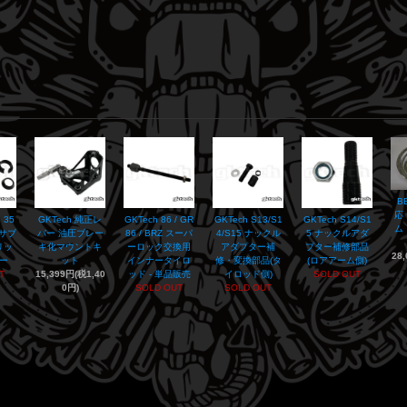
B
応
 35
GKTech 純正レ
GKTech 86 / GR
GKTech S13/S1
GKTech S14/S1
ム
アサブ
バー 油圧ブレー
86 / BRZ スーパ
4/S15 ナックル
5 ナックルアダ
リッ
キ化マウントキ
ーロック交換用
アダプター補
プター補修部品
28
ー
ット
インナータイロ
修・変換部品(タ
(ロアアーム側)
T
15,399円(税1,40
ッド - 単品販売
イロッド側)
SOLD OUT
0円)
SOLD OUT
SOLD OUT