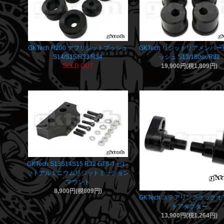
GKTech R200 デフリジットブッシュ
GKTech リジットリアメンバ
S14/S15/R33/R34
ッシュ S13/180sx/R32
SOLD OUT
19,900円(税1,809円)
GKTech S13S14S15 R32 GTS-T ビレ
ットアルミニウムリジットミッション
マウント
8,900円(税809円)
GKTech ステアリングラック
トアダプター
13,900円(税1,264円)