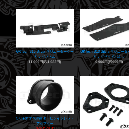
GKTech S15 Silvia ラジエータークー
GKTech S13 Silvia ラジエ
リングパネル
リングサイドパネル
11,900円(税1,082円)
9,900円(税900円)
GKTech 3"76mm タービンインレット
アダプター
SOLD OUT