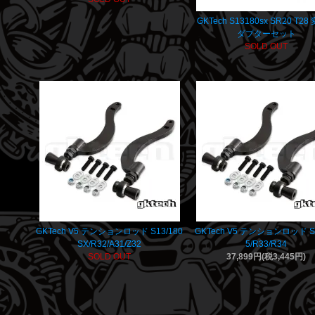
GKTech S13180sx SR20 T2
ダプターセット
SOLD OUT
GKTech V5 テンションロッド S13/180
GKTech V5 テンションロッド S
SX/R32/A31/Z32
5/R33/R34
SOLD OUT
37,899円(税3,445円)