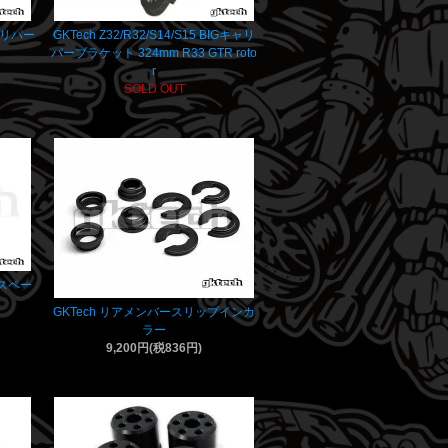
ャリパー
GKTech Z32/R32/S14/S15 BIGキャリ
パーブラケット 324mm R33 GTR roto
r
SOLD OUT
ドスペー
GKTech リアメンバースリップインカ
ラー
9,200円(税836円)