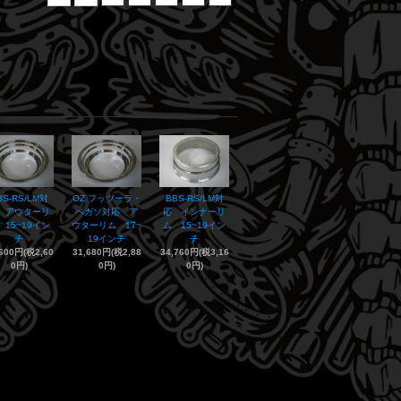
BS-RS/LM対
OZ フッツーラ・
BBS-RS/LM対
 アウターリ
ペガソ対応 ア
応 インナーリ
 15~19イン
ウターリム 17~
ム 15~19イン
チ
19インチ
チ
,600円(税2,60
31,680円(税2,88
34,760円(税3,16
0円)
0円)
0円)