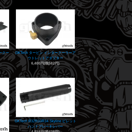
ータークー
GKTech タービン インタークーラーア
ウトレットアダプター
6,400円(税582円)
GKTech R32R33R34 Skyline ビレット
ハンドブレーキレバー
4,818円(税438円)