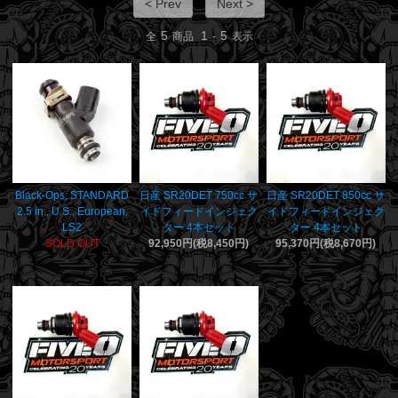
< Prev
Next >
5
1
5
全
商品
-
表示
Black-Ops; STANDARD
日産 SR20DET 750cc サ
日産 SR20DET 850cc サ
2.5 in., U.S., European,
イドフィードインジェク
イドフィードインジェク
LS2
ター 4本セット
ター 4本セット
SOLD OUT
92,950円(税8,450円)
95,370円(税8,670円)