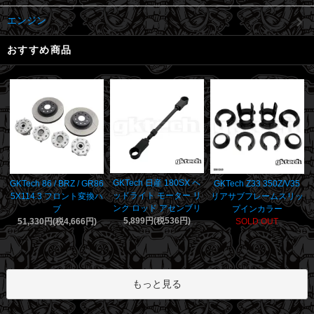
エンジン
おすすめ商品
GKTech 日産 180SX ヘ
GKTech 86 / BRZ / GR86
GKTech Z33 350Z/V35
ッドライト モーター リ
5X114.3 フロント変換ハ
リアサブフレームスリッ
ンク ロッド アセンブリ
ブ
プインカラー
5,899円(税536円)
51,330円(税4,666円)
SOLD OUT
もっと見る