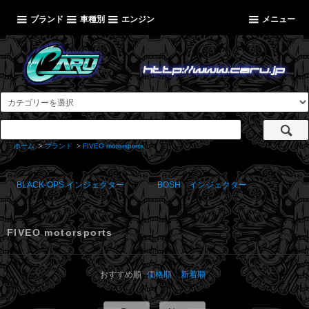
ブランド
車種別
エンジン
メニュー
ホーム
>
ブランド
>
FIVEO motorsports
BLACK-OPS インジェクター
BOSH インジェクター
FIVEO motorsports
おすすめ順
価格順
新着順