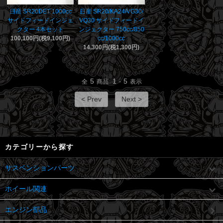
日産 SR20DET 1000cc
日産 SR20/KA24/VG30/
サイドフィードインジェ
VQ30 サイドフィードイ
クター 4本セット
ンジェクター 750cc/850
100,100円(税9,100円)
cc/1000cc
14,300円(税1,300円)
5
1
5
全
商品
-
表示
< Prev
Next >
カテゴリーから探す
サスペンションパーツ
ホイール関連
エンジン部品