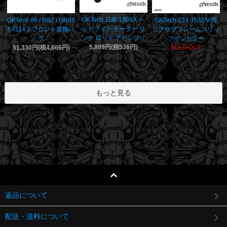
GKTech 日産 180SX ヘ
GKTech 86 / BRZ / GR86
GKTech Z33 350Z/V35
ッドライト モーター リ
5X114.3 フロント変換ハ
リアサブフレームスリッ
ンク ロッド アセンブリ
ブ
プインカラー
5,899円(税536円)
51,330円(税4,666円)
SOLD OUT
もっと見る
返品について
配送・送料について