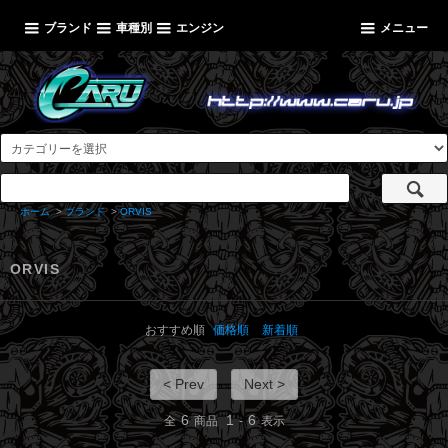
ブランド
車種別
エンジン
メニュー
ホーム
>
ブランド
>
ORVIS
ORVIS
おすすめ順
価格順
新着順
< Prev
Next >
6
1
6
全
商品
-
表示