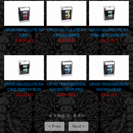
ORVIS ABUSOLUTE RA
ORVIS ABUSOLUTE RA
ORVIS ABUSOLUTE RA
CING
CING ADVANCE
CING ZERO HYBLID S
SOLD OUT
SOLD OUT
SOLD OUT
ORVIS ABUSOLUTE RA
ORVIS TRANSMISSION
ORVIS TRANSMISSION
CING ZERO HYBLID
RACING GEAR PRO
RACING GEAR
SOLD OUT
SOLD OUT
SOLD OUT
6
1
6
全
商品
-
表示
< Prev
Next >