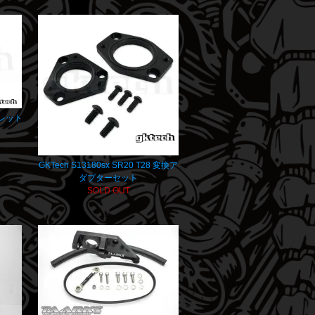
ンレット
GKTech S13180sx SR20 T28 変換ア
ダプターセット
SOLD OUT