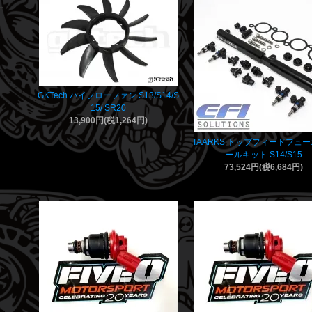
GKTech ハイフローファン S13/S14/S
15/ SR20
13,900円(税1,264円)
TAARKS トップフィードフュ
ールキット S14/S15
73,524円(税6,684円)