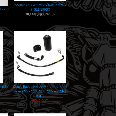
TAARKS パワステポンプ移動ブラケッ
ルド S
ト S13/180SX
30,140円(税2,740円)
シフト移動
Chase Bays パワステラインキット - N
issan 240sx S13 / S14 / S15 with SR2
0DET
SOLD OUT