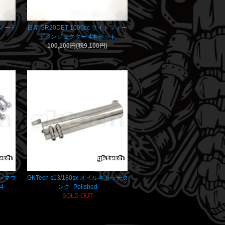
フィード
日産 SR20DET 1000cc サイドフィー
ト
ドインジェクター 4本セット
100,100円(税9,100円)
ョンマウ
GKTech s13/180sx オイルキャッチタ
34
ンク- Polished
SOLD OUT