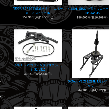
NISSAN SR20 純正置き換え マニホー
NISSAN SR20 上置き マニホー
ルド S13/S14/S15
13/S14/S15
159,900円(税14,536円)
186,000円(税16,909円)
TAARKS パワステポンプ移動ブラケッ
ト S14/S15
30,140円(税2,740円)
GKTech V2 Z33/Z34MT用 
キット
44,900円(税4,082円)