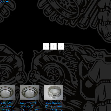
クスペー
<
1
>
BS-RS/LM対
OZ フッツーラ・
BBS-RS/LM対
 アウターリ
ペガソ対応 ア
応 インナーリ
 15~19イン
ウターリム 17~
ム 15~19イン