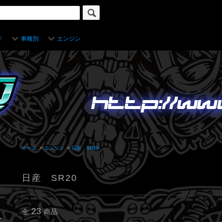
ド
車種別
エンジン
ホーム
>
エンジン
>
日産 SR20
日産 SR20
23
全
商品