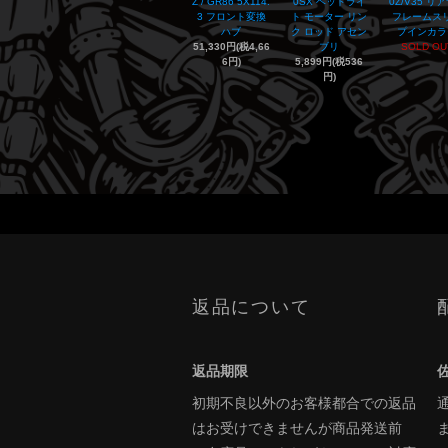
Z / GR86 5X114.
0SX ヘッドライ
0Z/V35 リ
3 フロント変換
ト モーター リン
フレームス
ハブ
ク ロッド アセン
プインカラ
51,330円(税4,66
ブリ
SOLD OU
6円)
5,899円(税536
円)
返品について
返品期限
初期不良以外のお客様都合での返品
はお受けできませんが商品発送前