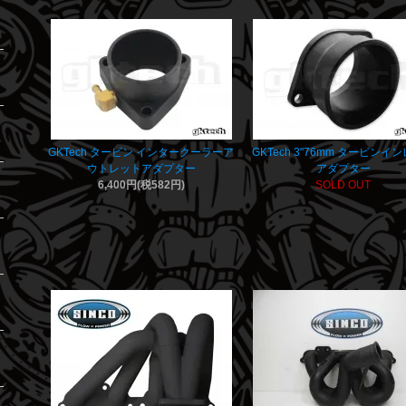
GKTech タービン インタークーラーア
GKTech 3"76mm タービンイ
ウトレットアダプター
アダプター
6,400円(税582円)
SOLD OUT