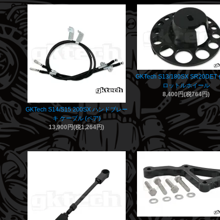
GKTech S13/180SX SR20DE
ロットルホイール
8,400円(税764円)
GKTech S14/S15 200SX ハンドブレー
キ ケーブル (ペア)
13,900円(税1,264円)