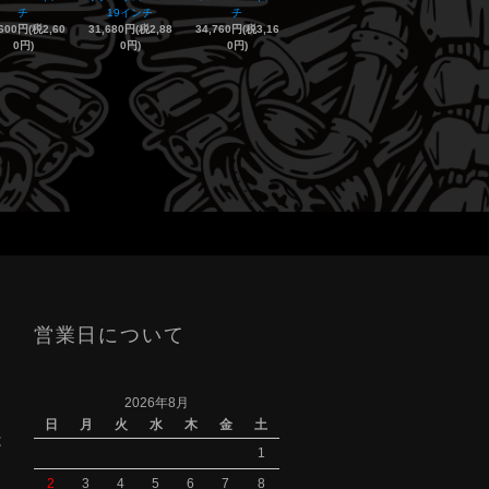
チ
19インチ
チ
,600円(税2,60
31,680円(税2,88
34,760円(税3,16
0円)
0円)
0円)
営業日について
2026年8月
日
月
火
水
木
金
土
は
1
2
3
4
5
6
7
8