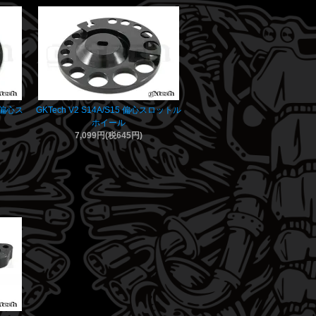
T 偏心ス
GKTech V2 S14A/S15 偏心スロットル
ホイール
7,099円(税645円)