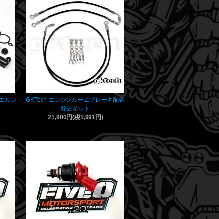
ーエルレ
GKTech エンジンルームブレーキ配管
除去キット
21,900円(税1,991円)