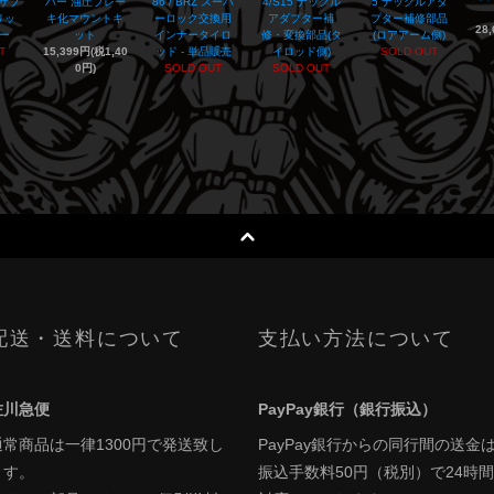
アサブ
バー 油圧ブレー
86 / BRZ スーパ
4/S15 ナックル
5 ナックルアダ
リッ
キ化マウントキ
ーロック交換用
アダプター補
プター補修部品
28
ー
ット
インナータイロ
修・変換部品(タ
(ロアアーム側)
T
15,399円(税1,40
ッド - 単品販売
イロッド側)
SOLD OUT
0円)
SOLD OUT
SOLD OUT
配送・送料について
支払い方法について
佐川急便
PayPay銀行（銀行振込）
通常商品は一律1300円で発送致し
PayPay銀行からの同行間の送金
ます。
振込手数料50円（税別）で24時間