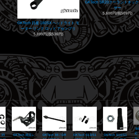
GKTech SR20クーラントネッ
サー
5,600円(税509円)
GKTech 日産 180SX ヘッドライト モ
ーター リンク ロッド アセンブリ
5,899円(税536円)
B
応
 35
GKTech 純正レ
GKTech 86 / GR
GKTech S13/S1
GKTech S14/S1
ム