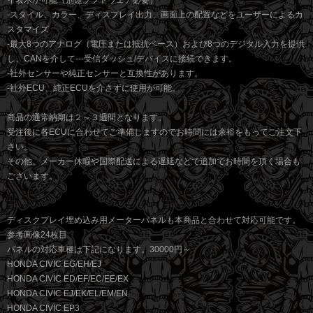
イ表示が可能（別途ソフトウェア必要）
-スタイル、カラー、ディスプレイ出力、画面上の配置などをユーザーによるカ
スタマイズ
-最大8つのアナログ（電圧または抵抗ベース）および8つのデジタル入力を提供
し、CANを介して---受信ダッシュ/デバイスに接続できます。
-社外センサーや純正センサーと互換性があります。
-社外ECU、純正ECUを介さずに使用が可能。
商品の通常納期は２～３週間となります。
受注後に各ECUに合わせてご準備しますのでお時間には余裕をもってご注文下
さい。
その他、メーカー休暇や国際配送による遅延などで追加でお時間を頂く場合も
ございます。
ディスクプレイ埋め込み用メーターパネルも本商品と合わせて対応可能です。
参考画像24枚目
パネルの対応車種は下記になります。30000円～
HONDA CIVIC EG/EH/EJ
HONDA CIVIC ED/EF/EC/EE/EX
HONDA CIVIC EJ/EK/EL/EM/EN
HONDA CIVIC EP3