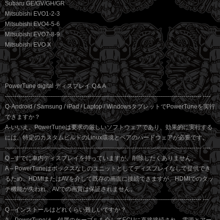
Subaru GE/GV/GH/GR
Mitsubishi EVO1-2-3
Mitsubishi EVO4-5-6
Mitsubishi EVO7-8-9
Mitsubishi EVO X
PowerTune digital ディスプレイ Q＆A
---------------------------------------------------------------------------------------------------- ----
Q-Android / Samsung / iPad / Laptop / WindowsタブレットでPowerTuneを実行
できますか？
A-いいえ。PowerTuneは要求の厳しいソフトウェアであり、効果的に実行する
には、特定のカスタムビルドのLinux環境とペアのハードウェアが必要です。
---------------------------------------------------------------------------------------------------- ----
Q –すでに車内ディスプレイを持っていますが、削除したくありません。
A – PowerTuneはボックスなしのユニットとしてディスプレイなしで提供でき
るため、HDMIまたはAVを介して既存の画面に接続できますが、HDMIでのタッ
チ機能が失われ、AVでの画質は保証されません。
---------------------------------------------------------------------------------------------------- ---
Q –インストールはどれくらい難しいですか？