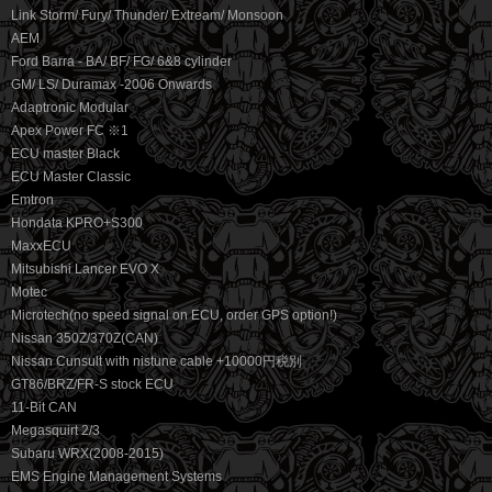
Link Storm/ Fury/ Thunder/ Extream/ Monsoon
AEM
Ford Barra - BA/ BF/ FG/ 6&8 cylinder
GM/ LS/ Duramax -2006 Onwards
Adaptronic Modular
Apex Power FC ※1
ECU master Black
ECU Master Classic
Emtron
Hondata KPRO+S300
MaxxECU
Mitsubishi Lancer EVO X
Motec
Microtech(no speed signal on ECU, order GPS option!)
Nissan 350Z/370Z(CAN)
Nissan Cunsult with nistune cable +10000円税別
GT86/BRZ/FR-S stock ECU
11-Bit CAN
Megasquirt 2/3
Subaru WRX(2008-2015)
EMS Engine Management Systems