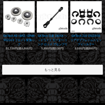
GKTech 日産 180SX ヘ
GKTech 86 / BRZ / GR86
GKTech Z33 350Z/V35
ッドライト モーター リ
5X114.3 フロント変換ハ
リアサブフレームスリッ
ンク ロッド アセンブリ
ブ
プインカラー
5,899円(税536円)
51,330円(税4,666円)
9,680円(税880円)
もっと見る