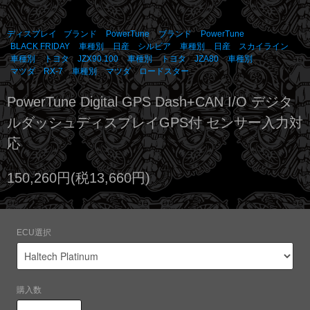
ディスプレイ
ブランド
PowerTune
ブランド
PowerTune
BLACK FRIDAY
車種別
日産 シルビア
車種別
日産 スカイライン
車種別
トヨタ JZX90.100
車種別
トヨタ JZA80
車種別
マツダ RX-7
車種別
マツダ ロードスター
PowerTune Digital GPS Dash+CAN I/O デジタ
ルダッシュディスプレイGPS付 センサー入力対
応
150,260円(税13,660円)
ECU選択
購入数