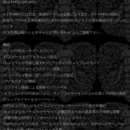
Wolf EMS(CAN only)
※1 Power FCは別途、変換ケーブルが必要になります。(FC-HAKO cable)
変換ケーブルの互換性確認のためFC-HAKOのサイト上で適合確認を行っていた
だくか
ECU型番記載のうえ本サイトの”問い合わせ”よりご連絡下さい。
機能
-7インチHDタッチディスプレイ
-ECUデータをリアルタイムで表示！
-カスタマイズ可能な最大4つのアクティブディスプレイモード
-ディスプレイモードでのカラー変更
-ディスプレイ数値に対してのワーニング設定
-データロギング機能
-プラグイン接続による簡単インストール
-オプションのGPS統合により、マップ上やサーキット上の位置と1/10秒の精度
のラップタイマーをオーバーレイ
-GPSおよび/またはホイールスピードセンサーベースの走行距離計
-さまざまなホイール/タイヤサイズを補正するための速度表示の簡単な調整
-調整可能なRPMリミッター/シフトタイミングライト
-GoProカメラとの統合、データログと組み合わせると、GoProへのオーバーレ