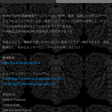
Power Tuneの高解像度ディスプレイは、RPM、速度、温度などのECUデータ
をリアルタイムで表示します。最大4つのアクティブな表示を使用して、ディス
プレイの外観を好きなようにカスタマイズできます。
※本商品はGPS付&CAN I/O外部入力対応モデルです。
見栄えがよく、機能的で使いやすい-ECUに直接プラグイン接続できます。追加
配線なし、余分なセンサーなし、ケーブルを差し込むだけ！
参考動画
https://youtu.be/ebJ-rBZKi-A
セットアップガイド・マニュアル
http://PowerTune/set up guide japanese.pdf
http://PowerTune/manual-japanese.pdf
対応ECU
Haltech Platinum
Haltech Elite
Link G4/ G4X/ Vi-pec