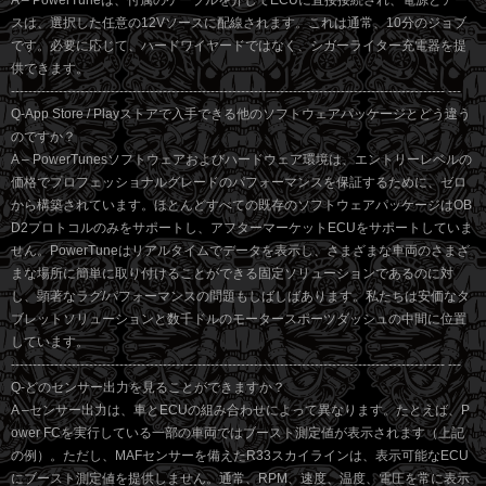
A – PowerTuneは、付属のケーブルを介してECUに直接接続され、電源とアー
スは、選択した任意の12Vソースに配線されます。これは通常、10分のジョブ
です。必要に応じて、ハードワイヤードではなく、シガーライター充電器を提
供できます。
---------------------------------------------------------------------------------------------------- ---
Q-App Store / Playストアで入手できる他のソフトウェアパッケージとどう違う
のですか？
A – PowerTunesソフトウェアおよびハードウェア環境は、エントリーレベルの
価格でプロフェッショナルグレードのパフォーマンスを保証するために、ゼロ
から構築されています。ほとんどすべての既存のソフトウェアパッケージはOB
D2プロトコルのみをサポートし、アフターマーケットECUをサポートしていま
せん。PowerTuneはリアルタイムでデータを表示し、さまざまな車両のさまざ
まな場所に簡単に取り付けることができる固定ソリューションであるのに対
し、顕著なラグ/パフォーマンスの問題もしばしばあります。私たちは安価なタ
ブレットソリューションと数千ドルのモータースポーツダッシュの中間に位置
しています。
---------------------------------------------------------------------------------------------------- ---
Q-どのセンサー出力を見ることができますか？
A –センサー出力は、車とECUの組み合わせによって異なります。たとえば、P
ower FCを実行している一部の車両ではブースト測定値が表示されます（上記
の例）。ただし、MAFセンサーを備えたR33スカイラインは、表示可能なECU
にブースト測定値を提供しません。通常、RPM、速度、温度、電圧を常に表示