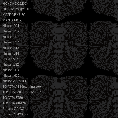
HONDA DC2/DC4
HONDA Integra DC5
MAZDA RX7 FC
MAZDA MX5
Nissan R31
Nissan R32
Nissan R33
Nissan R34
Nissan S13
Nissan S14
nissan S15
Nissan Z32
Nissan N14
Nissan N15
Nissan A31/C33
TOYOTA AE86(coming soon)
TOYOTA JZX100 CHASER
TOYOTA FT86
TOYOTA Altezza
Subaru GD/GG
Subaru GM/GC/GF