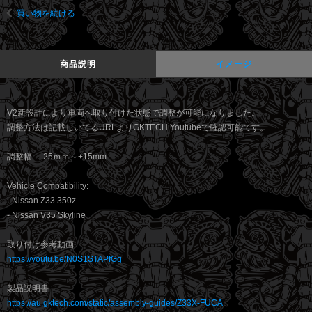
買い物を続ける
商品説明
イメージ
V2新設計により車両へ取り付けた状態で調整が可能になりました。
調整方法は記載しいてるURLよりGKTECH Youtubeで確認可能です。
調整幅 -25ｍｍ～+15mm
Vehicle Compatibility:
- Nissan Z33 350z
- Nissan V35 Skyline
取り付け参考動画
https://youtu.be/N0S1STAPfGg
製品説明書
https://au.gktech.com/static/assembly-guides/Z33X-FUCA