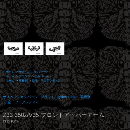
ホーム
>
サスペンションパーツ
ホーム
>
ブランド
>
gktech.com
ホーム
>
車種別
>
日産 フェアレディZ
サスペンションパーツ
ブランド
gktech.com
車種別
日産 フェアレディZ
Z33 350z/V35 フロントアッパーアーム
Z33X-FUCA