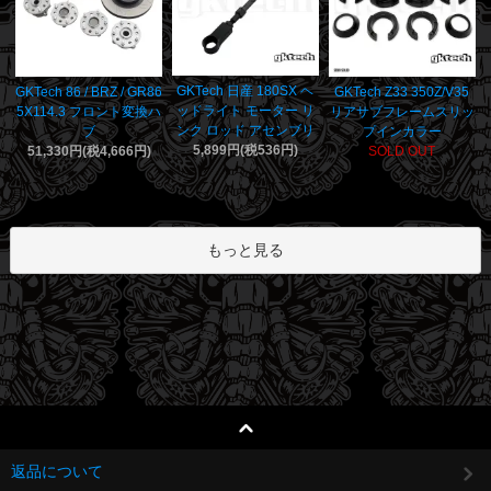
GKTech 日産 180SX ヘ
GKTech 86 / BRZ / GR86
GKTech Z33 350Z/V35
ッドライト モーター リ
5X114.3 フロント変換ハ
リアサブフレームスリッ
ンク ロッド アセンブリ
ブ
プインカラー
5,899円(税536円)
51,330円(税4,666円)
SOLD OUT
もっと見る
返品について