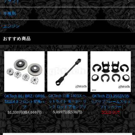
ブランド
車種別
エンジン
おすすめ商品
GKTech 日産 180SX ヘ
GKTech 86 / BRZ / GR86
GKTech Z33 350Z/V35
ッドライト モーター リ
5X114.3 フロント変換ハ
リアサブフレームスリッ
ンク ロッド アセンブリ
ブ
プインカラー
5,899円(税536円)
51,330円(税4,666円)
SOLD OUT