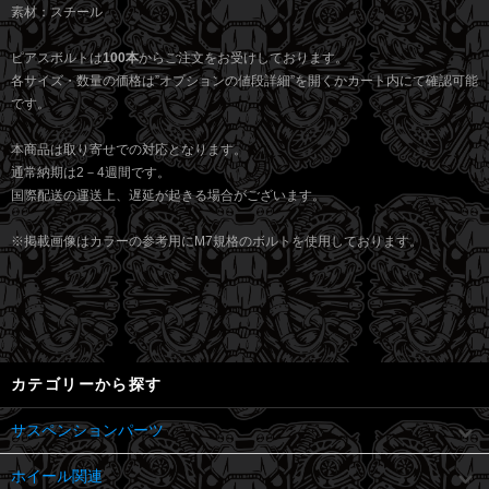
素材：スチール
ピアスボルトは
100本
からご注文をお受けしております。
各サイズ・数量の価格は”オプションの値段詳細”を開くかカート内にて確認可能
です。
本商品は取り寄せでの対応となります。
通常納期は2－4週間です。
国際配送の運送上、遅延が起きる場合がございます。
※掲載画像はカラーの参考用にM7規格のボルトを使用しております。
カテゴリーから探す
サスペンションパーツ
ホイール関連