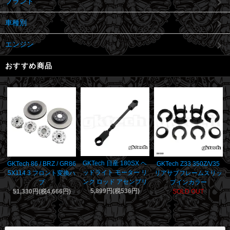
ブランド
車種別
エンジン
おすすめ商品
GKTech 日産 180SX ヘ
GKTech 86 / BRZ / GR86
GKTech Z33 350Z/V35
ッドライト モーター リ
5X114.3 フロント変換ハ
リアサブフレームスリッ
ンク ロッド アセンブリ
ブ
プインカラー
5,899円(税536円)
51,330円(税4,666円)
SOLD OUT