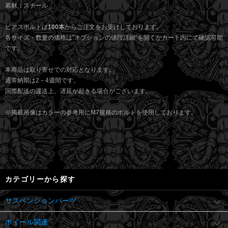
素材：スチール
ピアスボルトは
100本
からご注文をお受けしております。
各サイズ・数量の価格は”オプションの値段詳細”を開くかカート内にて確認可能
です。
本商品は取り寄せでの対応となります。
通常納期は2－4週間です。
国際配送の運送上、遅延が起きる場合がございます。
※掲載画像はカラーの参考用にM7規格のボルトを使用しております。
カテゴリーから探す
サスペンションパーツ
ホイール関連