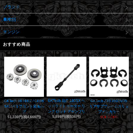
ブランド
車種別
エンジン
おすすめ商品
GKTech 日産 180SX ヘ
GKTech 86 / BRZ / GR86
GKTech Z33 350Z/V35
ッドライト モーター リ
5X114.3 フロント変換ハ
リアサブフレームスリッ
ンク ロッド アセンブリ
ブ
プインカラー
5,899円(税536円)
51,330円(税4,666円)
SOLD OUT