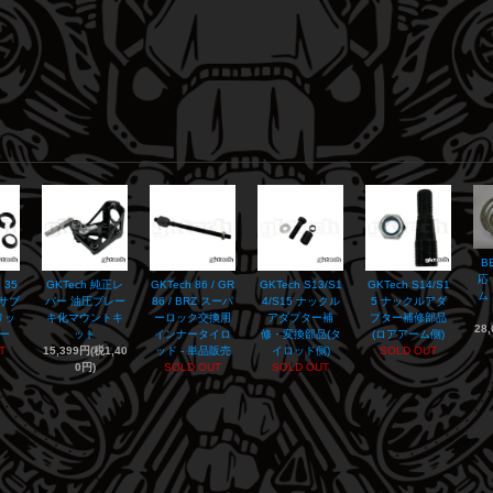
B
応
 35
GKTech 純正レ
GKTech 86 / GR
GKTech S13/S1
GKTech S14/S1
ム
アサブ
バー 油圧ブレー
86 / BRZ スーパ
4/S15 ナックル
5 ナックルアダ
リッ
キ化マウントキ
ーロック交換用
アダプター補
プター補修部品
28
ー
ット
インナータイロ
修・変換部品(タ
(ロアアーム側)
T
15,399円(税1,40
ッド - 単品販売
イロッド側)
SOLD OUT
0円)
SOLD OUT
SOLD OUT