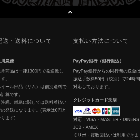
配送・送料について
支払い方法について
佐川急便
PayPay銀行（銀行振込）
通常商品は一律1300円で発送致し
PayPay銀行からの同行間の送金
ます。
振込手数料50円（税別）で24時間
ホイール部品（リム）は個別送料で
対応しております。
の計算です。
クレジットカード決済
※沖縄、離島に関しては送料着払い
での発送になります。(表示は0円と
なります)
対応：VISA・MASTER・DINER
JCB・AMEX
※リボ・複数回払いは利用できま