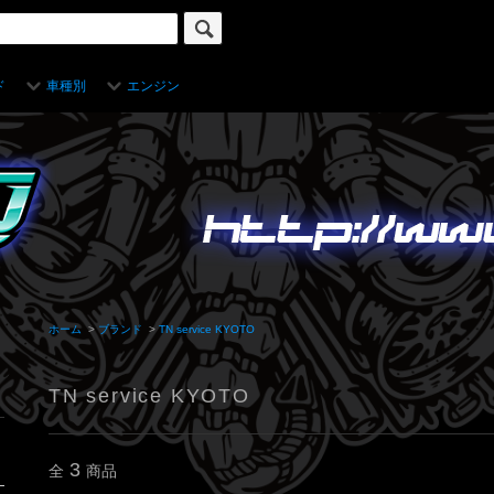
ド
車種別
エンジン
ホーム
>
ブランド
>
TN service KYOTO
TN service KYOTO
3
全
商品