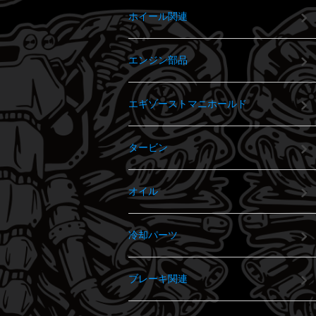
ホイール関連
エンジン部品
エギゾーストマニホールド
タービン
オイル
冷却パーツ
ブレーキ関連