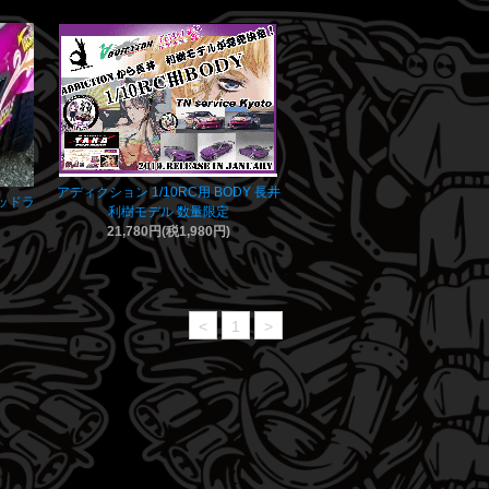
アディクション 1/10RC用 BODY 長井
ーヘッドラ
利樹モデル 数量限定
21,780円(税1,980円)
<
1
>