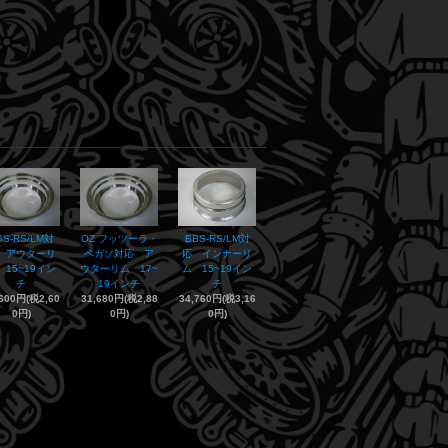
BS-RS/LM対
OZ フッツーラ・
BBS-RS/LM対
 アウターリ
ペガソ対応 ア
応 インナーリ
 15~19イン
ウターリム 17~
ム 15~19イン
チ
19インチ
チ
,600円(税2,60
31,680円(税2,88
34,760円(税3,16
0円)
0円)
0円)