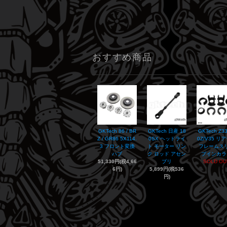
おすすめ商品
GKTech 86 / BR
GKTech 日産 18
GKTech Z33
Z / GR86 5X114.
0SX ヘッドライ
0Z/V35 リ
3 フロント変換
ト モーター リン
フレームス
ハブ
ク ロッド アセン
プインカラ
51,330円(税4,66
ブリ
SOLD OU
6円)
5,899円(税536
円)