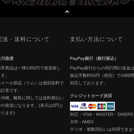
配送・送料について
支払い方法について
佐川急便
PayPay銀行（銀行振込）
通常商品は一律1300円で発送致し
PayPay銀行からの同行間の送金
ます。
振込手数料50円（税別）で24時間
ホイール部品（リム）は個別送料で
対応しております。
の計算です。
クレジットカード決済
※沖縄、離島に関しては送料着払い
での発送になります。(表示は0円と
なります)
対応：VISA・MASTER・DINER
JCB・AMEX
※リボ・複数回払いは利用できま