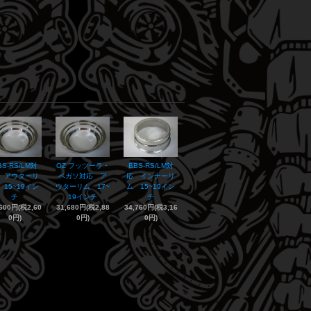
BS-RS/LM対
OZ フッツーラ・
BBS-RS/LM対
 アウターリ
ペガソ対応 ア
応 インナーリ
 15~19イン
ウターリム 17~
ム 15~19イン
チ
19インチ
チ
,600円(税2,60
31,680円(税2,88
34,760円(税3,16
0円)
0円)
0円)