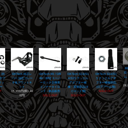
B
応
 35
GKTech 純正レ
GKTech 86 / GR
GKTech S13/S1
GKTech S14/S1
ム
アサブ
バー 油圧ブレー
86 / BRZ スーパ
4/S15 ナックル
5 ナックルアダ
リッ
キ化マウントキ
ーロック交換用
アダプター補
プター補修部品
28
ー
ット
インナータイロ
修・変換部品(タ
(ロアアーム側)
T
15,399円(税1,40
ッド - 単品販売
イロッド側)
SOLD OUT
0円)
SOLD OUT
SOLD OUT