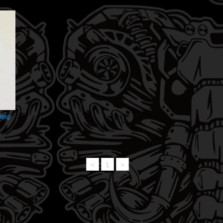
ting
<
1
>