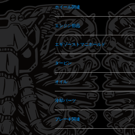
ホイール関連
エンジン部品
エギゾーストマニホールド
タービン
オイル
冷却パーツ
ブレーキ関連