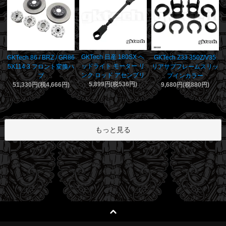
GKTech 日産 180SX ヘ
GKTech 86 / BRZ / GR86
GKTech Z33 350Z/V35
ッドライト モーター リ
5X114.3 フロント変換ハ
リアサブフレームスリッ
ンク ロッド アセンブリ
ブ
プインカラー
5,899円(税536円)
51,330円(税4,666円)
9,680円(税880円)
もっと見る