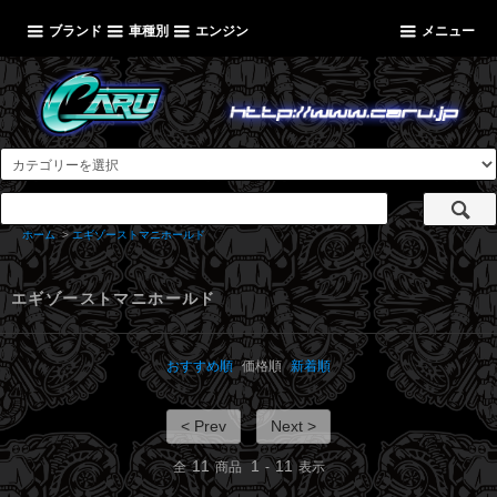
ブランド
車種別
エンジン
メニュー
ホーム
>
エギゾーストマニホールド
エギゾーストマニホールド
おすすめ順
価格順
新着順
< Prev
Next >
11
1
11
全
商品
-
表示