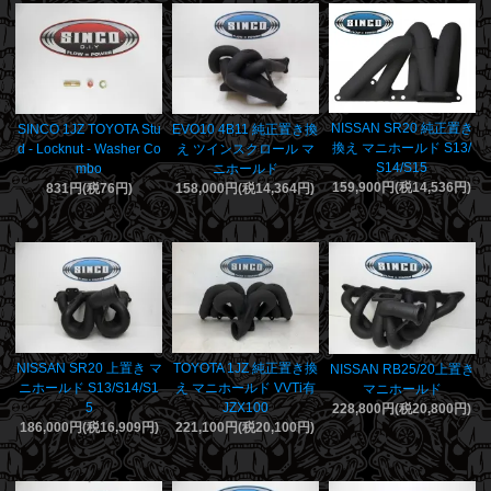
NISSAN SR20 純正置き
SINCO 1JZ TOYOTA Stu
EVO10 4B11 純正置き換
換え マニホールド S13/
d - Locknut - Washer Co
え ツインスクロール マ
S14/S15
mbo
ニホールド
159,900円(税14,536円)
831円(税76円)
158,000円(税14,364円)
NISSAN SR20 上置き マ
TOYOTA 1JZ 純正置き換
NISSAN RB25/20上置き
ニホールド S13/S14/S1
え マニホールド VVTi有
マニホールド
5
JZX100
228,800円(税20,800円)
186,000円(税16,909円)
221,100円(税20,100円)