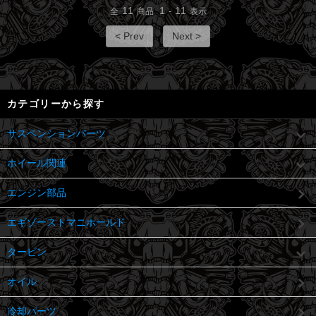
11
1
11
全
商品
-
表示
< Prev
Next >
カテゴリーから探す
サスペンションパーツ
ホイール関連
エンジン部品
エギゾーストマニホールド
タービン
オイル
冷却パーツ