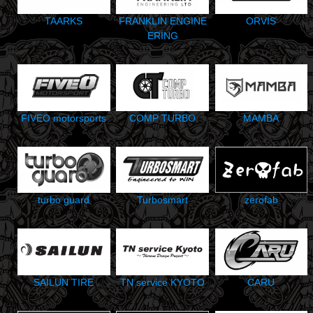
TAARKS
FRANKLIN ENGINE
ORVIS
ERING
FIVEO motorsports
MAMBA
COMP TURBO
turbo guard
Turbosmart
zerofab
CARU
SAILUN TIRE
TN service KYOTO