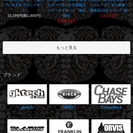
ブレーキ化マウントキッ
スーパーロック交換用イ
ックルアダプター補修・
ト
ンナータイロッド - 単品
変換部品(タイロッド側)
15,399円(税1,400円)
販売
SOLD OUT
SOLD OUT
もっと見る
ブランド
gktech
SINCO
ChaseBays