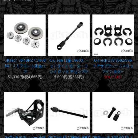
GKTech 86 / BRZ / GR86
GKTech 日産 180SX ヘ
GKTech Z33 350Z/V35
5X114.3 フロント変換ハ
ッドライト モーター リ
リアサブフレームスリッ
ブ
ンク ロッド アセンブリ
プインカラー
51,330円(税4,666円)
5,899円(税536円)
SOLD OUT
GKTech 純正レバー 油圧
GKTech 86 / GR86 / BRZ
GKTech S13/S14/S15 ナ