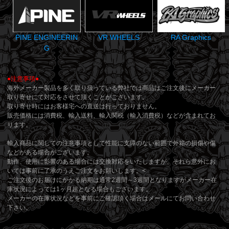
PINE ENGINEERIN
VR WHEELS
RA Graphics
G
●注意事項●
海外メーカー製品を多く取り扱っている弊社では商品はご注文後にメーカー
取り寄せにて対応をさせて頂くことがございます。
取り寄せ時にはお客様宅への直送は行っておりません。
販売価格には消費税、輸入送料、輸入関税（輸入消費税）などが含まれてお
ります。
輸入商品に関しての注意事項として性能に支障のない範囲で外箱の損傷や傷
などがある場合がございます。
動作、使用に影響のある場合には交換対応をいたしますが、それら意外にお
いては事前に了承のうえご注文をお願いします。<
ご注文後のお届けにかかる納期は通常2週間～3週間となりますがメーカー在
庫状況によっては1ヶ月超となる場合もございます。
メーカーの在庫状況などを事前にご確認頂く場合はメールにてお問い合わせ
下さい。