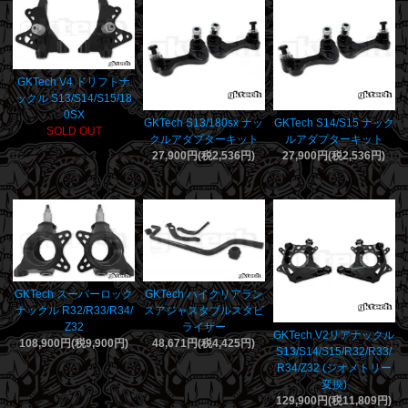
GKTech V4 ドリフトナ
ックル S13/S14/S15/18
0SX
GKTech S13/180sx ナッ
GKTech S14/S15 ナック
SOLD OUT
クルアダプターキット
ルアダプターキット
27,900円(税2,536円)
27,900円(税2,536円)
GKTech スーパーロック
GKTech ハイクリアラン
ナックル R32/R33/R34/
スアジャスタブルスタビ
Z32
ライザー
GKTech V2リアナックル
108,900円(税9,900円)
48,671円(税4,425円)
S13/S14/S15/R32/R33/
R34/Z32 (ジオメトリー
変換)
129,900円(税11,809円)