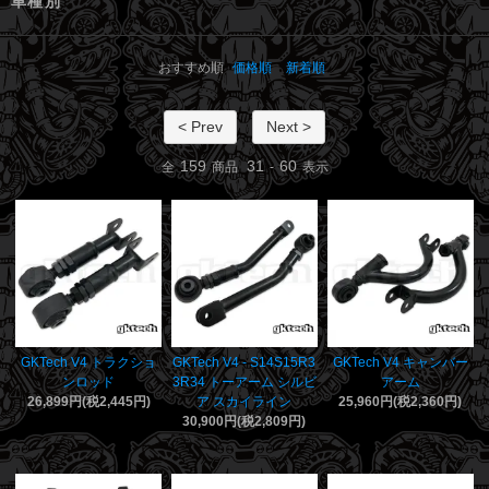
車種別
おすすめ順
価格順
新着順
< Prev
Next >
159
31
60
全
商品
-
表示
GKTech V4 トラクショ
GKTech V4 - S14S15R3
GKTech V4 キャンバー
ンロッド
3R34 トーアーム シルビ
アーム
26,899円(税2,445円)
ア スカイライン
25,960円(税2,360円)
30,900円(税2,809円)