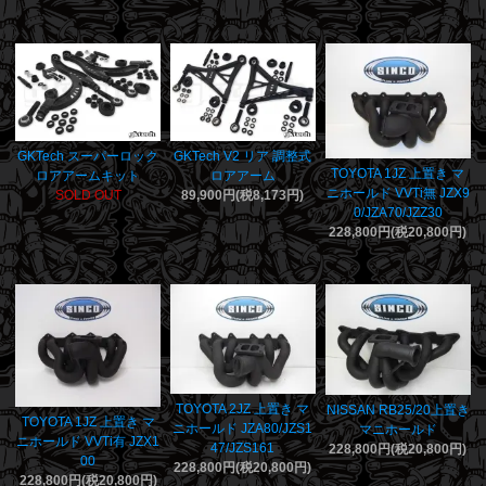
GKTech スーパーロック
GKTech V2 リア 調整式
TOYOTA 1JZ 上置き マ
ロアアームキット
ロアアーム
ニホールド VVTi無 JZX9
SOLD OUT
89,900円(税8,173円)
0/JZA70/JZZ30
228,800円(税20,800円)
TOYOTA 2JZ 上置き マ
NISSAN RB25/20上置き
TOYOTA 1JZ 上置き マ
ニホールド JZA80/JZS1
マニホールド
ニホールド VVTi有 JZX1
47/JZS161
228,800円(税20,800円)
00
228,800円(税20,800円)
228,800円(税20,800円)