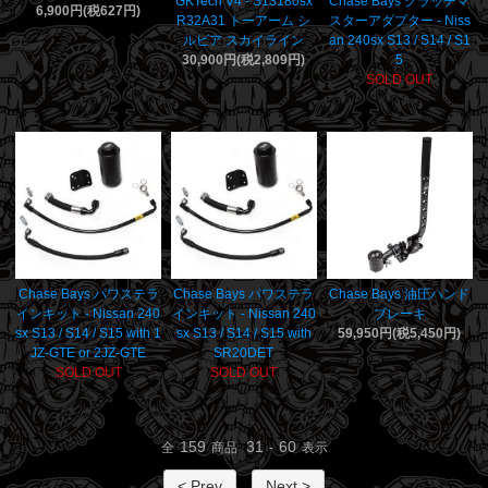
GKTech V4 - S13180sx
Chase Bays クラッチマ
6,900円(税627円)
R32A31 トーアーム シ
スターアダプター - Niss
ルビア スカイライン
an 240sx S13 / S14 / S1
30,900円(税2,809円)
5
SOLD OUT
Chase Bays パワステラ
Chase Bays パワステラ
Chase Bays 油圧ハンド
インキット - Nissan 240
インキット - Nissan 240
ブレーキ
sx S13 / S14 / S15 with 1
sx S13 / S14 / S15 with
59,950円(税5,450円)
JZ-GTE or 2JZ-GTE
SR20DET
SOLD OUT
SOLD OUT
159
31
60
全
商品
-
表示
< Prev
Next >