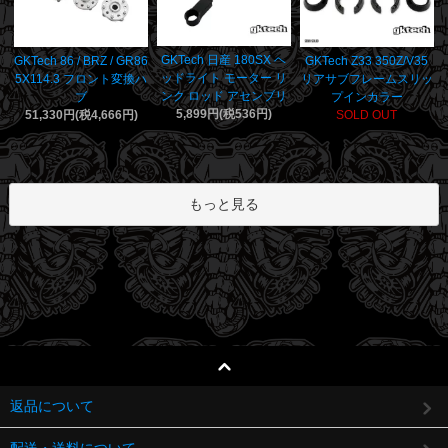
GKTech 日産 180SX ヘ
GKTech 86 / BRZ / GR86
GKTech Z33 350Z/V35
ッドライト モーター リ
5X114.3 フロント変換ハ
リアサブフレームスリッ
ンク ロッド アセンブリ
ブ
プインカラー
5,899円(税536円)
51,330円(税4,666円)
SOLD OUT
もっと見る
返品について