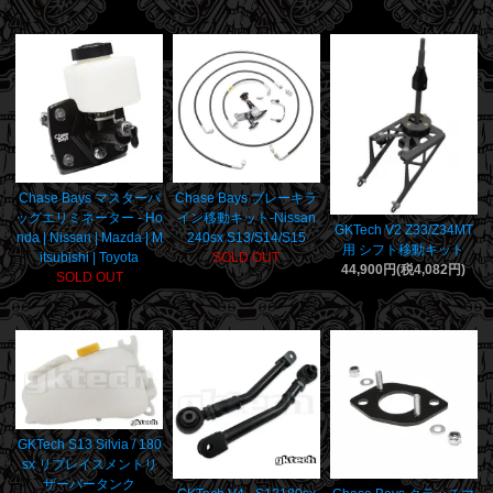
Chase Bays マスターバ
Chase Bays ブレーキラ
ッグエリミネーター - Ho
イン移動キット-Nissan
GKTech V2 Z33/Z34MT
nda | Nissan | Mazda | M
240sx S13/S14/S15
用 シフト移動キット
itsubishi | Toyota
SOLD OUT
44,900円(税4,082円)
SOLD OUT
GKTech S13 Silvia / 180
sx リプレイスメントリ
ザーバータンク