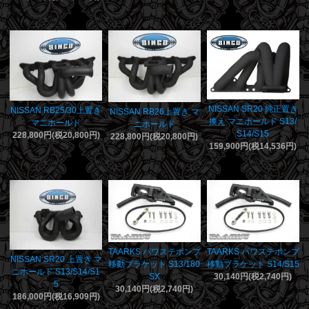
NISSAN SR20 純正置き
NISSAN RB25/30上置き
NISSAN RB26上置き マ
換え マニホールド S13/
マニホールド
ニホールド
S14/S15
228,800円(税20,800円)
228,800円(税20,800円)
159,900円(税14,536円)
TAARKS パワステポンプ
TAARKS パワステポンプ
NISSAN SR20 上置き マ
移動ブラケット S13/180
移動ブラケット S14/S15
ニホールド S13/S14/S1
SX
30,140円(税2,740円)
5
30,140円(税2,740円)
186,000円(税16,909円)