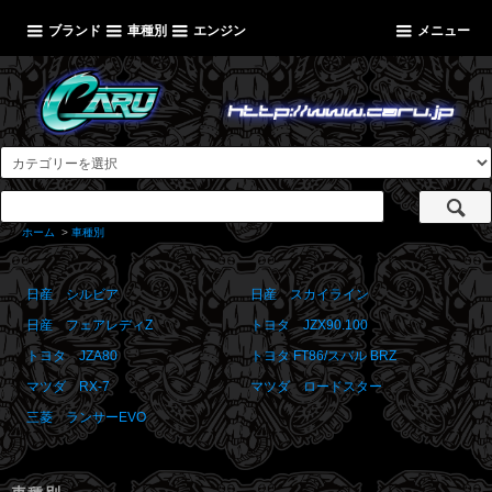
ブランド
車種別
エンジン
メニュー
ホーム
>
車種別
日産 シルビア
日産 スカイライン
日産 フェアレディZ
トヨタ JZX90.100
トヨタ JZA80
トヨタ FT86/スバル BRZ
マツダ RX-7
マツダ ロードスター
三菱 ランサーEVO